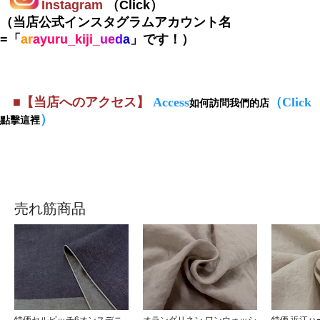
Instagram
（Click
）
（当店公式インスタグラムアカウント名
=「
ar
ayuru_kiji_
u
e
d
a
」です！）
■
【当店へのアクセス】
Access
（Click
如何訪問我們的店
）
點擊這裡
売れ筋商品
特価セルビッチ6オンスデニ
オランダリネン ワンウォッシ
特価 近江