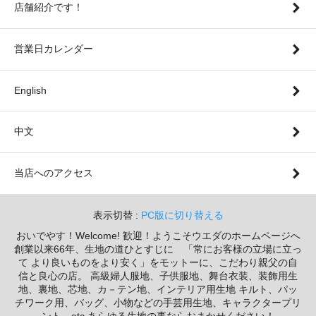
店舗紹介です！
営業日カレンダー
English
中文
当店へのアクセス
表示切替 :
PC版に切り替える
おいでやす！Welcome! 歓迎！ようこそウエダのホームページへ
創業以来66年、生地の道ひとすじに 「常にお客様の立場に立っ
て より良いものをより安く」をモットーに、こだわり親父の自
信と良心の店。 高級婦人服地、子供服地、舞台衣装、装飾用生
地、裏地、芯地、カ－テン地、インテリア用生地 キルト、パッ
チワーク用、バッグ、小物などの手芸用生地、キャラクタープリ
ント etc あらゆる生地の事ならおまかせください！