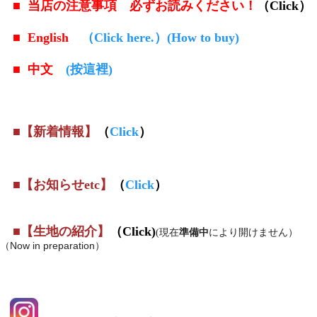
■
当店の注意事項 必ずお読みください！
（Click）
■
English
（Click here.）(How to buy)
■
中文
(按這裡)
■
【新着情報
】
（
Click
）
■
【お知らせetc
】
（
Click
）
■
【生地の紹介】
（Click)
(現在
準備中
により開けません）
Now in preparation）
（