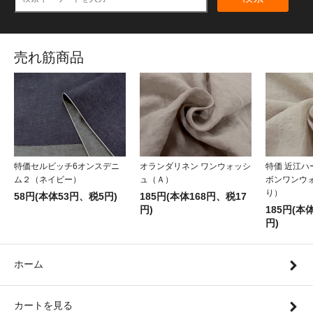
売れ筋商品
特価セルビッチ6オンスデニ
オランダリネン ワンウォッシ
特価 近江
ム２（ネイビー）
ュ（Ａ）
ボンワンウ
り）
58円(本体53円、税5円)
185円(本体168円、税17
円)
185円(本
円)
ホーム
カートを見る