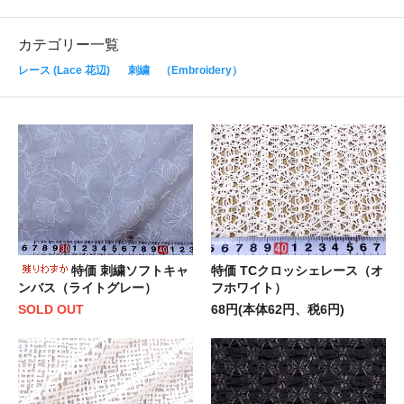
カテゴリー一覧
レース (Lace 花辺)
刺繍 （Embroidery）
特価 刺繍ソフトキャ
特価 TCクロッシェレース（オ
ンバス（ライトグレー）
フホワイト）
SOLD OUT
68円(本体62円、税6円)