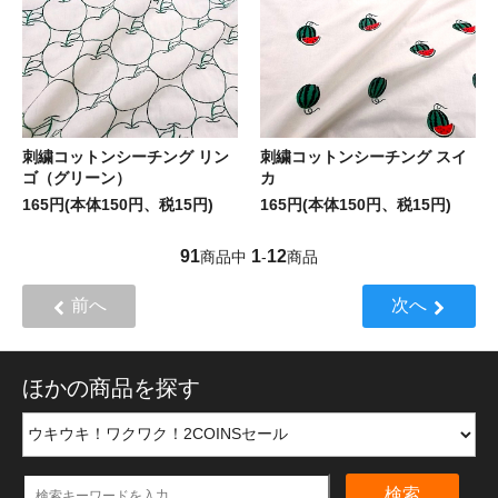
刺繍コットンシーチング リン
刺繍コットンシーチング スイ
ゴ（グリーン）
カ
165円(本体150円、税15円)
165円(本体150円、税15円)
91
1
12
商品中
-
商品
前へ
次へ
ほかの商品を探す
検索