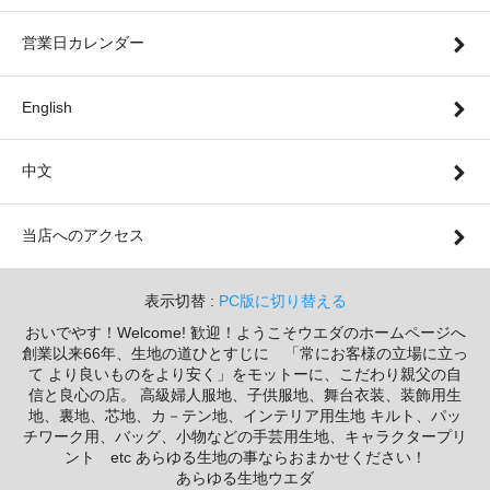
営業日カレンダー
English
中文
当店へのアクセス
表示切替 :
PC版に切り替える
おいでやす！Welcome! 歓迎！ようこそウエダのホームページへ
創業以来66年、生地の道ひとすじに 「常にお客様の立場に立っ
て より良いものをより安く」をモットーに、こだわり親父の自
信と良心の店。 高級婦人服地、子供服地、舞台衣装、装飾用生
地、裏地、芯地、カ－テン地、インテリア用生地 キルト、パッ
チワーク用、バッグ、小物などの手芸用生地、キャラクタープリ
ント etc あらゆる生地の事ならおまかせください！
あらゆる生地ウエダ