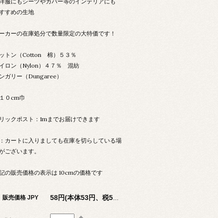
洋服にもシーツやカバー等のインテリアにも
すすめの生地
ーカーの在庫処分で数量限定の大特価です！
ットン（Cotton 棉）５３％
イロン（Nylon）４７％ 混紡
ンガリー（Dungaree）
１０cm巾
リックポスト：1mまでお届けできます
：カートに入りましても在庫を切らしている場
がございます。
記の販売価格の表示は 10cmの価格です
販売価格 JPY
58円(本体53円、税5円)