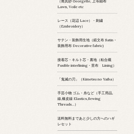
（喬其紗 Georgette, 上等細布
Lawn, Voile etc
レース（花辺 Lace）・刺繍
（Embroidery）
サテン・装飾用生地（緞文布 Satin・
装飾用布 Decorative fabric)
接着芯・キルト芯・裏地（粘合襯
Fusible interlining・里布 Lining）
「鬼滅の刃」（Kimetsu no Yaiba）
手芸小物 ゴム・糸など（手工用品,
線,橡皮線 Elastics,Sewing
Threads...）
送料無料まであと少しの方へのハギ
レセット