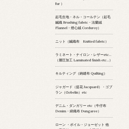
fur ）
起毛生地・ネル・コールテン（起毛
鍼織 Brushing fabric・法蘭絨
Flannel・燈心絨 Corduroy）
ニット（鍼織布 Knitted fabric）
ラミネート・ナイロン・レザーetc…
（層圧加工 Laminated finish etc…）
キルティング（納縫布 Quilting）
ジャガード（提花 Jacquard）・ゴブ
ラン（Gobelin）etc
デニム・ダンガリー etc（牛仔布
Denim・緯織布 Dungaree）
ローン ・ボイル・ジョーゼット 他