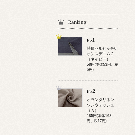
Ranking
1
No.
特価セルビッチ6
オンスデニム２
（ネイビー）
58円(本体53円、税
5円)
2
No.
オランダリネン
ワンウォッシュ
（Ａ）
185円(本体168
円、税17円)