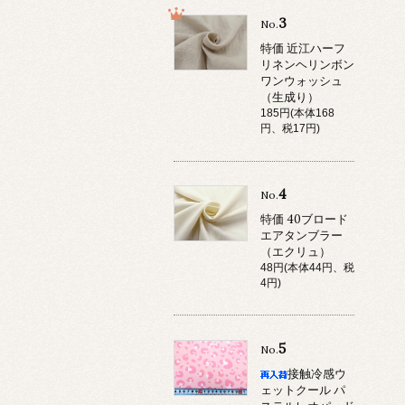
3
No.
特価 近江ハーフ
リネンヘリンボン
ワンウォッシュ
（生成り）
185円(本体168
円、税17円)
4
No.
特価 40ブロード
エアタンブラー
（エクリュ）
48円(本体44円、税
4円)
5
No.
接触冷感ウ
ェットクール パ