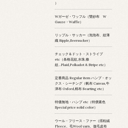
）
Wガーゼ・ワッフル（雙紗布 W
Gauze・Waffle）
リップル・サッカー（泡泡布、紋薄
織 Ripple,Seersucker）
チェック＆ドット・ストライプ
etc（条格花紋,水珠,條
紋...Plaid,Polkadot & Stripe etc）
定番商品 Regular item ハンプ・オッ
クス・シーチング（帆布 Canvas,牛
津布 Oxford,棉布 Searting etc）
特価無地・ハンプ etc（特價素色
Special price solid color）
ウール・フリース・ファー（揺粒絨
Fleece、毛Wool yarn、倣毛皮布