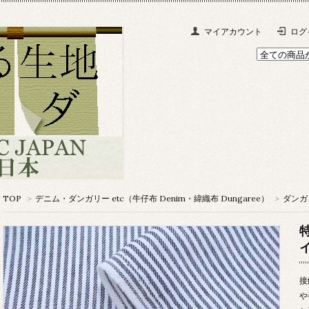
マイアカウント
ログ
TOP
>
デニム・ダンガリー etc（牛仔布 Denim・緯織布 Dungaree）
>
ダンガリ
接
や