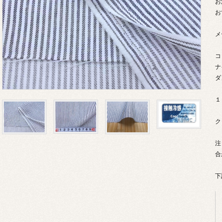
お
お
メ
コ
ナ
ダ
１
ク
注
合
下