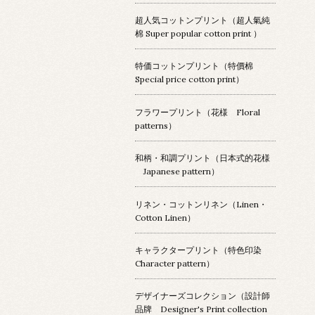
超人気コットンプリント（超人氣純
棉 Super popular cotton print ）
特価コットンプリント（特價棉
Special price cotton print）
フラワープリント（花様 Floral
patterns）
和柄・和調プリント（日本式的花様
Japanese pattern）
リネン・コットンリネン（Linen・
Cotton Linen）
キャラクタープリント（特色印染
Character pattern）
デザイナーズコレクション（設計師
品牌 Designer's Print collection