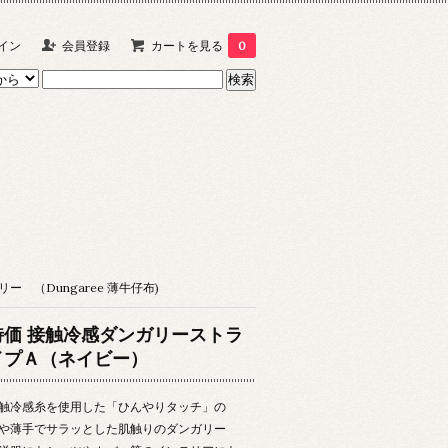
イン
会員登録
カートを見る
0
ー （Dungaree 薄牛仔布)
特価 接触冷感ダンガリーストラ
イプＡ（ネイビー）
触冷感糸を使用した「ひんやりタッチ」の
や薄手でサラッとした肌触りのダンガリー