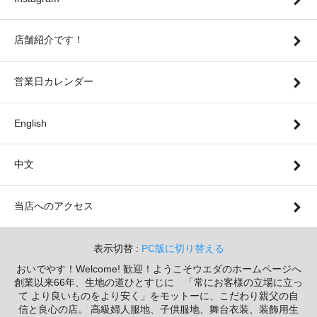
店舗紹介です！
営業日カレンダー
English
中文
当店へのアクセス
表示切替 :
PC版に切り替える
おいでやす！Welcome! 歓迎！ようこそウエダのホームページへ
創業以来66年、生地の道ひとすじに 「常にお客様の立場に立っ
て より良いものをより安く」をモットーに、こだわり親父の自
信と良心の店。 高級婦人服地、子供服地、舞台衣装、装飾用生