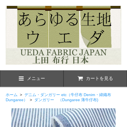
メニュー
カートを見る
ホーム
>
デニム・ダンガリー etc（牛仔布 Denim・緯織布
Dungaree）
>
ダンガリー （Dungaree 薄牛仔布)