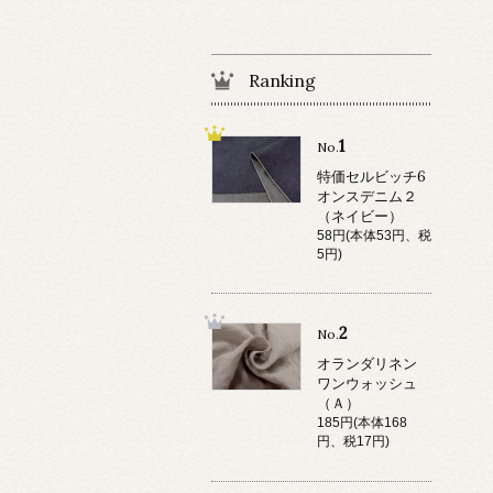
Ranking
1
No.
特価セルビッチ6
オンスデニム２
（ネイビー）
58円(本体53円、税
5円)
2
No.
オランダリネン
ワンウォッシュ
（Ａ）
185円(本体168
円、税17円)