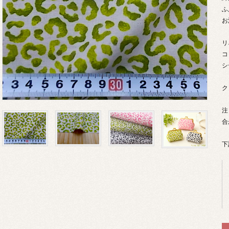
ふ
お
リ
コ
シ
ク
注
合
下