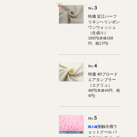
3
No.
特価 近江ハーフ
リネンヘリンボン
ワンウォッシュ
（生成り）
185円(本体168
円、税17円)
4
No.
特価 40ブロード
エアタンブラー
（エクリュ）
48円(本体44円、税
4円)
5
No.
接触冷感ウ
ェットクール パ