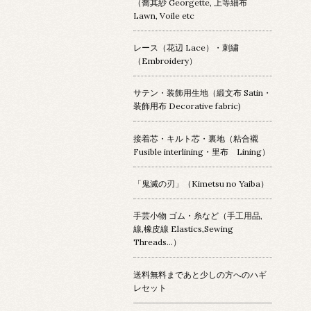
（喬其紗 Georgette, 上等細布
Lawn, Voile etc
レース（花辺 Lace）・刺繍
（Embroidery）
サテン・装飾用生地（緞文布 Satin・
装飾用布 Decorative fabric)
接着芯・キルト芯・裏地（粘合襯
Fusible interlining・里布 Lining）
「鬼滅の刃」（Kimetsu no Yaiba）
手芸小物 ゴム・糸など（手工用品,
線,橡皮線 Elastics,Sewing
Threads...）
送料無料まであと少しの方へのハギ
レセット