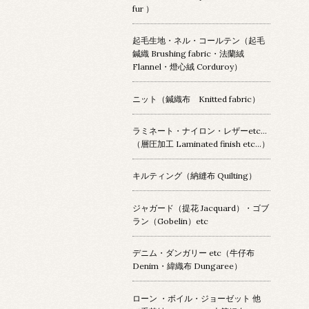
fur ）
起毛生地・ネル・コールテン（起毛
鍼織 Brushing fabric・法蘭絨
Flannel・燈心絨 Corduroy）
ニット（鍼織布 Knitted fabric）
ラミネート・ナイロン・レザーetc…
（層圧加工 Laminated finish etc…）
キルティング（納縫布 Quilting）
ジャガード（提花 Jacquard）・ゴブ
ラン（Gobelin）etc
デニム・ダンガリー etc（牛仔布
Denim・緯織布 Dungaree）
ローン ・ボイル・ジョーゼット 他