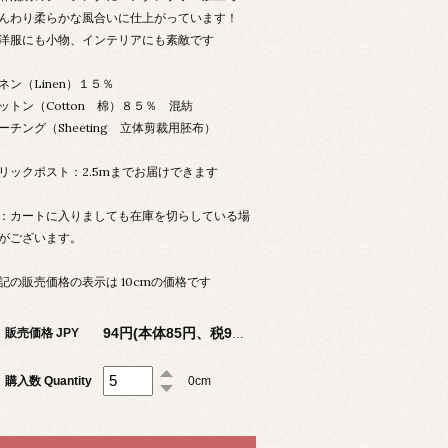
んわり柔らかな風合いに仕上がっています！
洋服にも小物、インテリアにも素敵です
ネン（Linen）１５％
ットン（Cotton 棉）８５％ 混紡
ーチング（Sheeting 立体剪裁用胚布）
リックポスト：2.5mまでお届けできます
：カートに入りましても在庫を切らしている場
がございます。
記の販売価格の表示は 10cmの価格です
販売価格 JPY
94円(本体85円、税9円)
購入数 Quantity
0cm