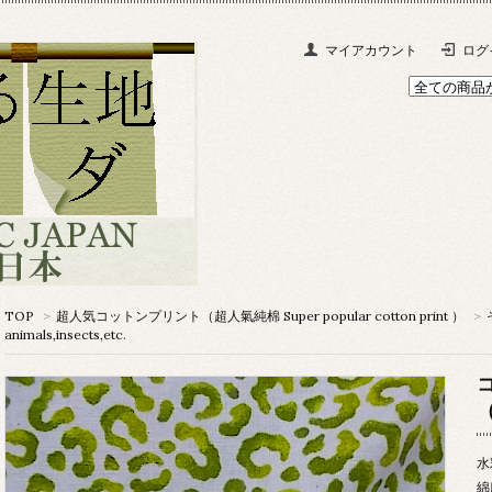
マイアカウント
ログ
TOP
>
超人気コットンプリント（超人氣純棉 Super popular cotton print ）
>
animals,insects,etc.
水
綿