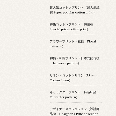
超人気コットンプリント（超人氣純
棉 Super popular cotton print ）
特価コットンプリント（特價棉
Special price cotton print）
フラワープリント（花様 Floral
patterns）
和柄・和調プリント（日本式的花様
Japanese pattern）
リネン・コットンリネン（Linen・
Cotton Linen）
キャラクタープリント（特色印染
Character pattern）
デザイナーズコレクション（設計師
品牌 Designer's Print collection