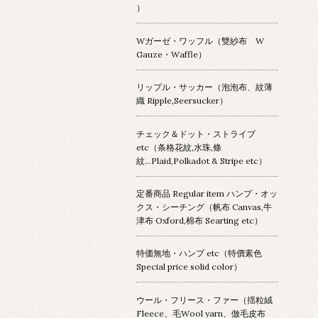
）
Wガーゼ・ワッフル（雙紗布 W
Gauze・Waffle）
リップル・サッカー（泡泡布、紋薄
織 Ripple,Seersucker）
チェック＆ドット・ストライプ
etc（条格花紋,水珠,條
紋...Plaid,Polkadot & Stripe etc）
定番商品 Regular item ハンプ・オッ
クス・シーチング（帆布 Canvas,牛
津布 Oxford,棉布 Searting etc）
特価無地・ハンプ etc（特價素色
Special price solid color）
ウール・フリース・ファー（揺粒絨
Fleece、毛Wool yarn、倣毛皮布