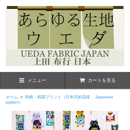
メニュー
カートを見る
ホーム
>
和柄・和調プリント（日本式的花様 Japanese
pattern）