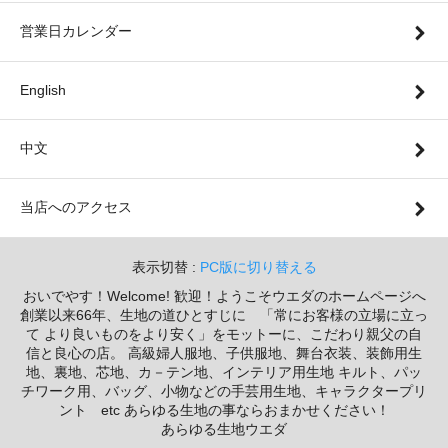
営業日カレンダー
English
中文
当店へのアクセス
表示切替 :
PC版に切り替える
おいでやす！Welcome! 歓迎！ようこそウエダのホームページへ
創業以来66年、生地の道ひとすじに 「常にお客様の立場に立っ
て より良いものをより安く」をモットーに、こだわり親父の自
信と良心の店。 高級婦人服地、子供服地、舞台衣装、装飾用生
地、裏地、芯地、カ－テン地、インテリア用生地 キルト、パッ
チワーク用、バッグ、小物などの手芸用生地、キャラクタープリ
ント etc あらゆる生地の事ならおまかせください！
あらゆる生地ウエダ