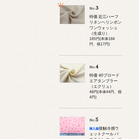
3
No.
特価 近江ハーフ
リネンヘリンボン
ワンウォッシュ
（生成り）
185円(本体168
円、税17円)
4
No.
特価 40ブロード
エアタンブラー
（エクリュ）
48円(本体44円、税
4円)
5
No.
接触冷感ウ
ェットクール パ