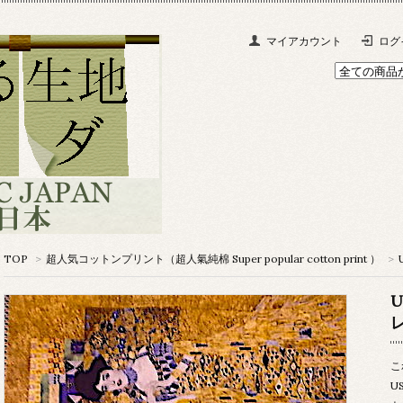
マイアカウント
ログ
TOP
>
超人気コットンプリント（超人氣純棉 Super popular cotton print ）
>
こ
U