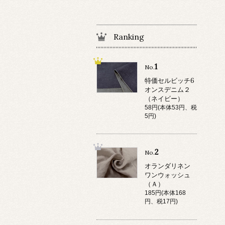
Ranking
1
No.
特価セルビッチ6
オンスデニム２
（ネイビー）
58円(本体53円、税
5円)
2
No.
オランダリネン
ワンウォッシュ
（Ａ）
185円(本体168
円、税17円)