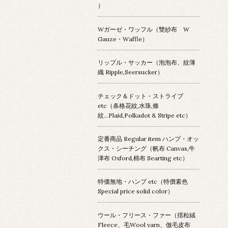
）
Wガーゼ・ワッフル（雙紗布 W
Gauze・Waffle）
リップル・サッカー（泡泡布、紋薄
織 Ripple,Seersucker）
チェック＆ドット・ストライプ
etc（条格花紋,水珠,條
紋...Plaid,Polkadot & Stripe etc）
定番商品 Regular item ハンプ・オッ
クス・シーチング（帆布 Canvas,牛
津布 Oxford,棉布 Searting etc）
特価無地・ハンプ etc（特價素色
Special price solid color）
ウール・フリース・ファー（揺粒絨
Fleece、毛Wool yarn、倣毛皮布