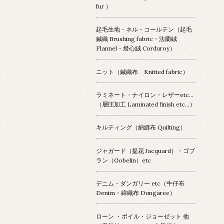
fur ）
起毛生地・ネル・コールテン（起毛
鍼織 Brushing fabric・法蘭絨
Flannel・燈心絨 Corduroy）
ニット（鍼織布 Knitted fabric）
ラミネート・ナイロン・レザーetc…
（層圧加工 Laminated finish etc…）
キルティング（納縫布 Quilting）
ジャガード（提花 Jacquard）・ゴブ
ラン（Gobelin）etc
デニム・ダンガリー etc（牛仔布
Denim・緯織布 Dungaree）
ローン ・ボイル・ジョーゼット 他