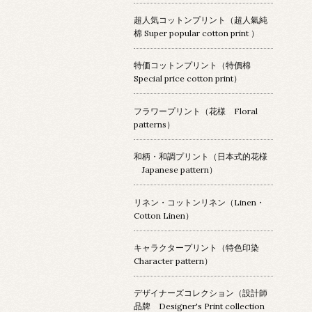
超人気コットンプリント（超人氣純
棉 Super popular cotton print ）
特価コットンプリント（特價棉
Special price cotton print）
フラワープリント（花様 Floral
patterns）
和柄・和調プリント（日本式的花様
Japanese pattern）
リネン・コットンリネン（Linen・
Cotton Linen）
キャラクタープリント（特色印染
Character pattern）
デザイナーズコレクション（設計師
品牌 Designer's Print collection