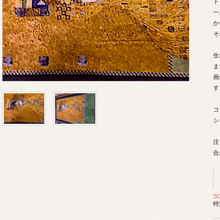
ト
一
か
そ
生
ま
画
す
コ
シ
注
合
S
特