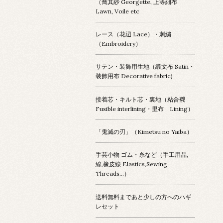
（喬其紗 Georgette, 上等細布
Lawn, Voile etc
レース（花辺 Lace）・刺繍
（Embroidery）
サテン・装飾用生地（緞文布 Satin・
装飾用布 Decorative fabric)
接着芯・キルト芯・裏地（粘合襯
Fusible interlining・里布 Lining）
「鬼滅の刃」（Kimetsu no Yaiba）
手芸小物 ゴム・糸など（手工用品,
線,橡皮線 Elastics,Sewing
Threads...）
送料無料まであと少しの方へのハギ
レセット