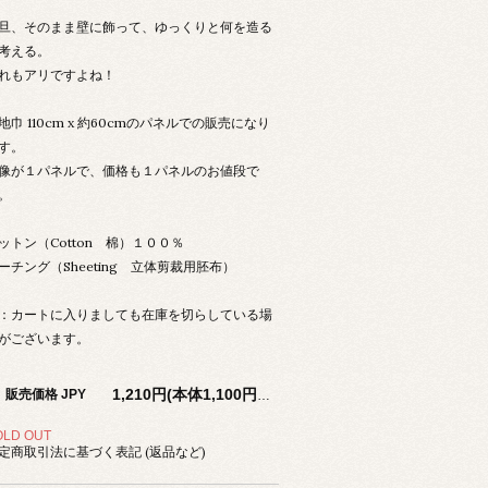
旦、そのまま壁に飾って、ゆっくりと何を造る
考える。
れもアリですよね！
地巾 110cm x 約60cmのパネルでの販売になり
す。
像が１パネルで、価格も１パネルのお値段で
。
ットン（Cotton 棉）１００％
ーチング（Sheeting 立体剪裁用胚布）
：カートに入りましても在庫を切らしている場
がございます。
販売価格 JPY
1,210円(本体1,100円、税110円)
OLD OUT
定商取引法に基づく表記 (返品など)