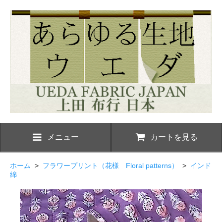
メニュー
カートを見る
ホーム
>
フラワープリント（花様 Floral patterns）
>
インド
綿