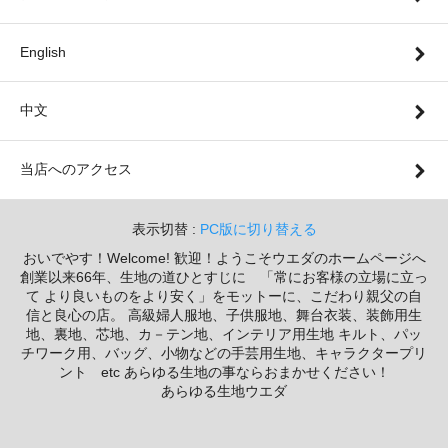
English
中文
当店へのアクセス
表示切替 :
PC版に切り替える
おいでやす！Welcome! 歓迎！ようこそウエダのホームページへ
創業以来66年、生地の道ひとすじに 「常にお客様の立場に立っ
て より良いものをより安く」をモットーに、こだわり親父の自
信と良心の店。 高級婦人服地、子供服地、舞台衣装、装飾用生
地、裏地、芯地、カ－テン地、インテリア用生地 キルト、パッ
チワーク用、バッグ、小物などの手芸用生地、キャラクタープリ
ント etc あらゆる生地の事ならおまかせください！
あらゆる生地ウエダ