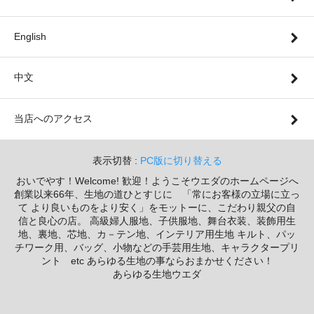
English
中文
当店へのアクセス
表示切替 :
PC版に切り替える
おいでやす！Welcome! 歓迎！ようこそウエダのホームページへ
創業以来66年、生地の道ひとすじに 「常にお客様の立場に立っ
て より良いものをより安く」をモットーに、こだわり親父の自
信と良心の店。 高級婦人服地、子供服地、舞台衣装、装飾用生
地、裏地、芯地、カ－テン地、インテリア用生地 キルト、パッ
チワーク用、バッグ、小物などの手芸用生地、キャラクタープリ
ント etc あらゆる生地の事ならおまかせください！
あらゆる生地ウエダ