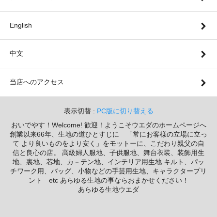
English
中文
当店へのアクセス
表示切替 :
PC版に切り替える
おいでやす！Welcome! 歓迎！ようこそウエダのホームページへ
創業以来66年、生地の道ひとすじに 「常にお客様の立場に立っ
て より良いものをより安く」をモットーに、こだわり親父の自
信と良心の店。 高級婦人服地、子供服地、舞台衣装、装飾用生
地、裏地、芯地、カ－テン地、インテリア用生地 キルト、パッ
チワーク用、バッグ、小物などの手芸用生地、キャラクタープリ
ント etc あらゆる生地の事ならおまかせください！
あらゆる生地ウエダ