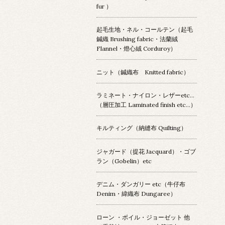
fur ）
起毛生地・ネル・コールテン（起毛
鍼織 Brushing fabric・法蘭絨
Flannel・燈心絨 Corduroy）
ニット（鍼織布 Knitted fabric）
ラミネート・ナイロン・レザーetc…
（層圧加工 Laminated finish etc…）
キルティング（納縫布 Quilting）
ジャガード（提花 Jacquard）・ゴブ
ラン（Gobelin）etc
デニム・ダンガリー etc（牛仔布
Denim・緯織布 Dungaree）
ローン ・ボイル・ジョーゼット 他