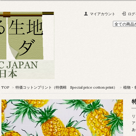
マイアカウント
ログ
TOP
>
特価コットンプリント（特價棉 Special price cotton print）
>
植物・食べ
リ
ア
あ