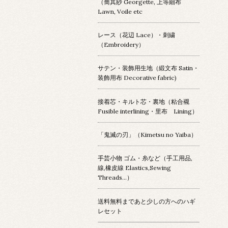
（喬其紗 Georgette, 上等細布
Lawn, Voile etc
レース（花辺 Lace）・刺繍
（Embroidery）
サテン・装飾用生地（緞文布 Satin・
装飾用布 Decorative fabric)
接着芯・キルト芯・裏地（粘合襯
Fusible interlining・里布 Lining）
「鬼滅の刃」（Kimetsu no Yaiba）
手芸小物 ゴム・糸など（手工用品,
線,橡皮線 Elastics,Sewing
Threads...）
送料無料まであと少しの方へのハギ
レセット