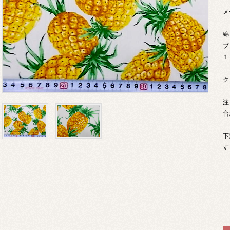
メ
綿
ブ
１
ク
注
合
下
す