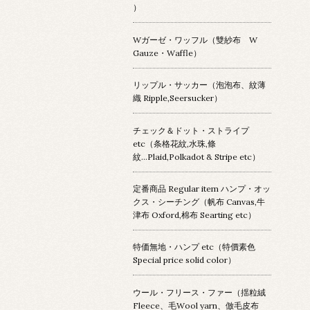
）
Wガーゼ・ワッフル（雙紗布 W
Gauze・Waffle）
リップル・サッカー（泡泡布、紋薄
織 Ripple,Seersucker）
チェック＆ドット・ストライプ
etc（条格花紋,水珠,條
紋...Plaid,Polkadot & Stripe etc）
定番商品 Regular item ハンプ・オッ
クス・シーチング（帆布 Canvas,牛
津布 Oxford,棉布 Searting etc）
特価無地・ハンプ etc（特價素色
Special price solid color）
ウール・フリース・ファー（揺粒絨
Fleece、毛Wool yarn、倣毛皮布