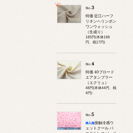
3
No.
特価 近江ハーフ
リネンヘリンボン
ワンウォッシュ
（生成り）
185円(本体168
円、税17円)
4
No.
特価 40ブロード
エアタンブラー
（エクリュ）
48円(本体44円、税
4円)
5
No.
接触冷感ウ
ェットクール パ