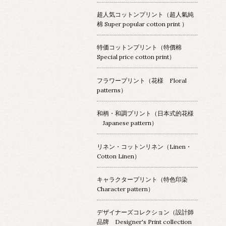
超人気コットンプリント（超人氣純
棉 Super popular cotton print ）
特価コットンプリント（特價棉
Special price cotton print）
フラワープリント（花様 Floral
patterns）
和柄・和調プリント（日本式的花様
Japanese pattern）
リネン・コットンリネン（Linen・
Cotton Linen）
キャラクタープリント（特色印染
Character pattern）
デザイナーズコレクション（設計師
品牌 Designer's Print collection