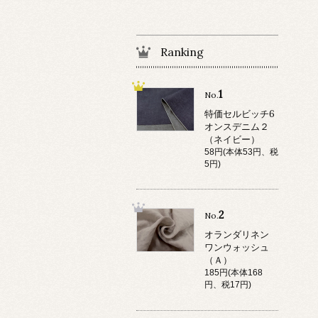
Ranking
1
No.
特価セルビッチ6
オンスデニム２
（ネイビー）
58円(本体53円、税
5円)
2
No.
オランダリネン
ワンウォッシュ
（Ａ）
185円(本体168
円、税17円)