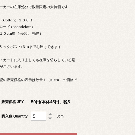
ーカーの在庫処分で数量限定の大特価です
（Cotton）１００％
ロード (Broadcloth)
１０cm巾（width 幅度）
リックポスト:３mまでお届けできます
：カートに入りましても在庫を切らしている場
がございます。
記の販売価格の表示は数量１（10cm）の価格で
販売価格 JPY
50円(本体45円、税5円)
購入数 Quantity
0cm