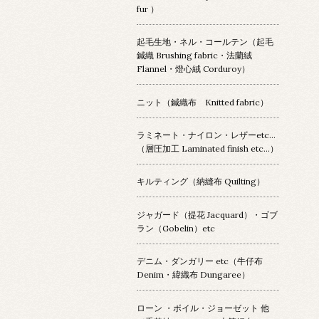
fur ）
起毛生地・ネル・コールテン（起毛
鍼織 Brushing fabric・法蘭絨
Flannel・燈心絨 Corduroy）
ニット（鍼織布 Knitted fabric）
ラミネート・ナイロン・レザーetc…
（層圧加工 Laminated finish etc…）
キルティング（納縫布 Quilting）
ジャガード（提花 Jacquard）・ゴブ
ラン（Gobelin）etc
デニム・ダンガリー etc（牛仔布
Denim・緯織布 Dungaree）
ローン ・ボイル・ジョーゼット 他