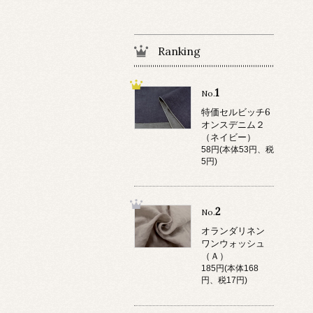
Ranking
1
No.
特価セルビッチ6
オンスデニム２
（ネイビー）
58円(本体53円、税
5円)
2
No.
オランダリネン
ワンウォッシュ
（Ａ）
185円(本体168
円、税17円)