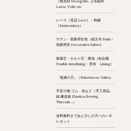
（喬其紗 Georgette, 上等細布
Lawn, Voile etc
レース（花辺 Lace）・刺繍
（Embroidery）
サテン・装飾用生地（緞文布 Satin・
装飾用布 Decorative fabric)
接着芯・キルト芯・裏地（粘合襯
Fusible interlining・里布 Lining）
「鬼滅の刃」（Kimetsu no Yaiba）
手芸小物 ゴム・糸など（手工用品,
線,橡皮線 Elastics,Sewing
Threads...）
送料無料まであと少しの方へのハギ
レセット