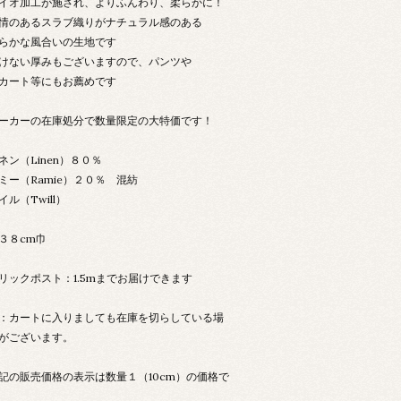
イオ加工が施され、よりふんわり、柔らかに！
情のあるスラブ織りがナチュラル感のある
らかな風合いの生地です
けない厚みもございますので、パンツや
カート等にもお薦めです
ーカーの在庫処分で数量限定の大特価です！
ネン（Linen）８０％
ミー（Ramie）２０％ 混紡
イル（Twill）
３８cm巾
リックポスト：1.5mまでお届けできます
：カートに入りましても在庫を切らしている場
がございます。
記の販売価格の表示は数量１（10cm）の価格で