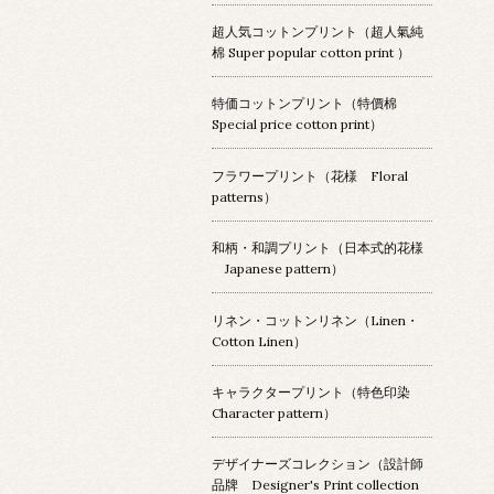
超人気コットンプリント（超人氣純
棉 Super popular cotton print ）
特価コットンプリント（特價棉
Special price cotton print）
フラワープリント（花様 Floral
patterns）
和柄・和調プリント（日本式的花様
Japanese pattern）
リネン・コットンリネン（Linen・
Cotton Linen）
キャラクタープリント（特色印染
Character pattern）
デザイナーズコレクション（設計師
品牌 Designer's Print collection