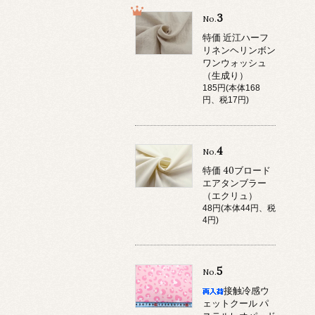
3
No.
特価 近江ハーフ
リネンヘリンボン
ワンウォッシュ
（生成り）
185円(本体168
円、税17円)
4
No.
特価 40ブロード
エアタンブラー
（エクリュ）
48円(本体44円、税
4円)
5
No.
接触冷感ウ
ェットクール パ