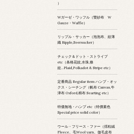
）
Wガーゼ・ワッフル（雙紗布 W
Gauze・Waffle）
リップル・サッカー（泡泡布、紋薄
織 Ripple,Seersucker）
チェック＆ドット・ストライプ
etc（条格花紋,水珠,條
紋...Plaid,Polkadot & Stripe etc）
定番商品 Regular item ハンプ・オッ
クス・シーチング（帆布 Canvas,牛
津布 Oxford,棉布 Searting etc）
特価無地・ハンプ etc（特價素色
Special price solid color）
ウール・フリース・ファー（揺粒絨
Fleece、毛Wool yarn、倣毛皮布