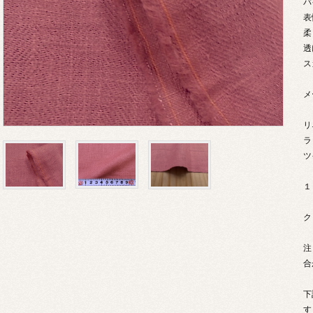
バ
表
柔
透
ス
メ
リ
ラ
ツ
１
ク
注
合
下
す