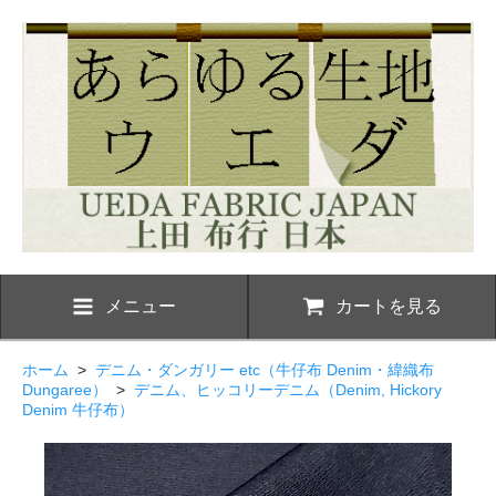
メニュー
カートを見る
ホーム
>
デニム・ダンガリー etc（牛仔布 Denim・緯織布
Dungaree）
>
デニム、ヒッコリーデニム（Denim, Hickory
Denim 牛仔布）