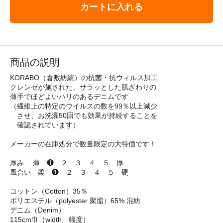
カートに入れる
商品の説明
KORABO（倉敷紡績）の抗菌・抗ウィルス加工
クレンゼが施された、サラッとした肌ざわりの
薄手でほどよいハリのあるデニムです
（繊維上の特定のウイルスの数を99％以上減少
させ、お洗濯50回でも効果が持続することを
確認されています）
メーカーの在庫処分で数量限定の大特価です！
厚み 薄 ❶ ２ ３ ４ ５ 厚
風合い 柔 ❶ ２ ３ ４ ５ 硬
コットン（Cotton）35％
ポリエステル（polyester 聚脂）65% 混紡
デニム（Denim）
115cm巾（width 幅度）