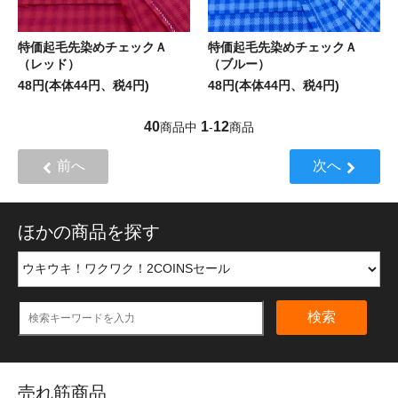
特価起毛先染めチェックＡ
特価起毛先染めチェックＡ
（レッド）
（ブルー）
48円(本体44円、税4円)
48円(本体44円、税4円)
40
1
12
商品中
-
商品
前へ
次へ
ほかの商品を探す
検索
売れ筋商品