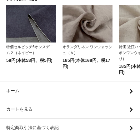
特価セルビッチ6オンスデニ
オランダリネン ワンウォッシ
特価 近江
ム２（ネイビー）
ュ（Ａ）
ボンワンウ
り）
58円(本体53円、税5円)
185円(本体168円、税17
円)
185円(本
円)
ホーム
カートを見る
特定商取引法に基づく表記