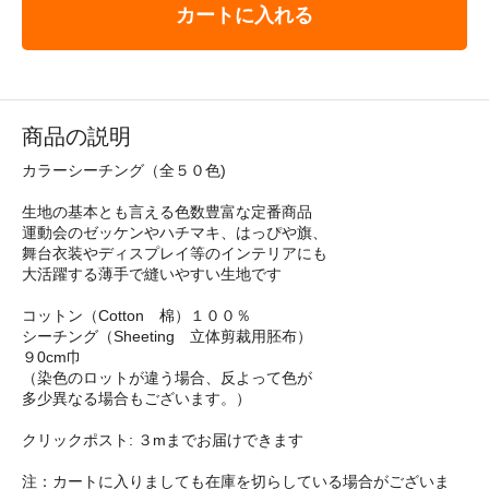
カートに入れる
商品の説明
カラーシーチング（全５０色)
生地の基本とも言える色数豊富な定番商品
運動会のゼッケンやハチマキ、はっぴや旗、
舞台衣装やディスプレイ等のインテリアにも
大活躍する薄手で縫いやすい生地です
コットン（Cotton 棉）１００％
シーチング（Sheeting 立体剪裁用胚布）
９0cm巾
（染色のロットが違う場合、反よって色が
多少異なる場合もございます。）
クリックポスト: ３mまでお届けできます
注：カートに入りましても在庫を切らしている場合がございま