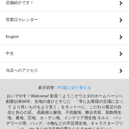
店舗紹介です！
営業日カレンダー
English
中文
当店へのアクセス
表示切替 :
PC版に切り替える
おいでやす！Welcome! 歓迎！ようこそウエダのホームページへ
創業以来66年、生地の道ひとすじに 「常にお客様の立場に立っ
て より良いものをより安く」をモットーに、こだわり親父の自
信と良心の店。 高級婦人服地、子供服地、舞台衣装、装飾用生
地、裏地、芯地、カ－テン地、インテリア用生地 キルト、パッ
チワーク用、バッグ、小物などの手芸用生地、キャラクタープリ
ント etc あらゆる生地の事ならおまかせください！