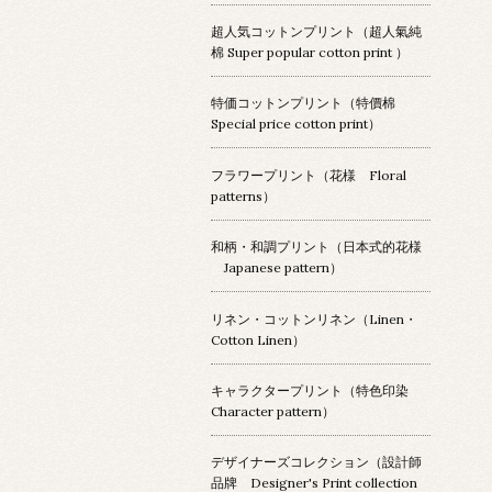
超人気コットンプリント（超人氣純
棉 Super popular cotton print ）
特価コットンプリント（特價棉
Special price cotton print）
フラワープリント（花様 Floral
patterns）
和柄・和調プリント（日本式的花様
Japanese pattern）
リネン・コットンリネン（Linen・
Cotton Linen）
キャラクタープリント（特色印染
Character pattern）
デザイナーズコレクション（設計師
品牌 Designer's Print collection