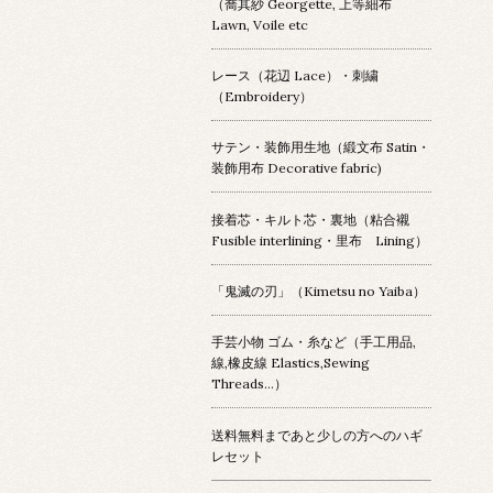
（喬其紗 Georgette, 上等細布
Lawn, Voile etc
レース（花辺 Lace）・刺繍
（Embroidery）
サテン・装飾用生地（緞文布 Satin・
装飾用布 Decorative fabric)
接着芯・キルト芯・裏地（粘合襯
Fusible interlining・里布 Lining）
「鬼滅の刃」（Kimetsu no Yaiba）
手芸小物 ゴム・糸など（手工用品,
線,橡皮線 Elastics,Sewing
Threads...）
送料無料まであと少しの方へのハギ
レセット