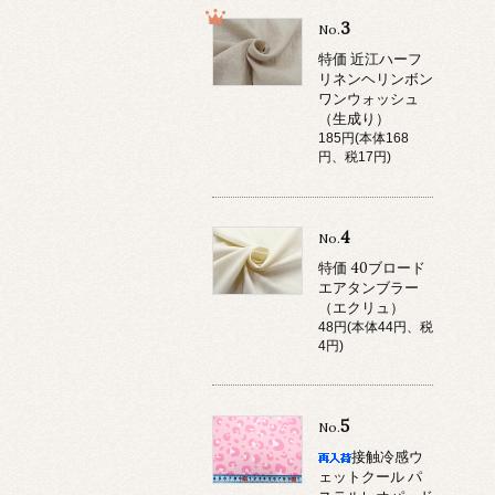
3
No.
特価 近江ハーフ
リネンヘリンボン
ワンウォッシュ
（生成り）
185円(本体168
円、税17円)
4
No.
特価 40ブロード
エアタンブラー
（エクリュ）
48円(本体44円、税
4円)
5
No.
接触冷感ウ
ェットクール パ