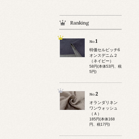
Ranking
1
No.
特価セルビッチ6
オンスデニム２
（ネイビー）
58円(本体53円、税
5円)
2
No.
オランダリネン
ワンウォッシュ
（Ａ）
185円(本体168
円、税17円)