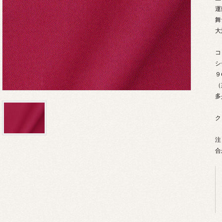
運
舞
大
コ
シ
９
（
多
ク
注
合