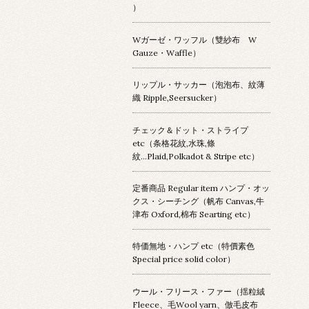
）
Wガーゼ・ワッフル（雙紗布 W
Gauze・Waffle）
リップル・サッカー（泡泡布、紋薄
織 Ripple,Seersucker）
チェック＆ドット・ストライプ
etc（条格花紋,水珠,條
紋...Plaid,Polkadot & Stripe etc）
定番商品 Regular item ハンプ・オッ
クス・シーチング（帆布 Canvas,牛
津布 Oxford,棉布 Searting etc）
特価無地・ハンプ etc（特價素色
Special price solid color）
ウール・フリース・ファー（揺粒絨
Fleece、毛Wool yarn、倣毛皮布