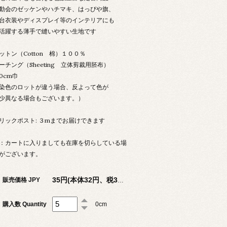
動会のゼッケンやハチマキ、はっぴや旗、
台衣装やディスプレイ等のインテリアにも
活躍する薄手で縫いやすい生地です
ットン（Cotton 棉）１００％
ーチング（Sheeting 立体剪裁用胚布）
0cm巾
染色のロットが違う場合、反よって色が
少異なる場合もございます。）
リックポスト: ３mまでお届けできます
：カートに入りましても在庫を切らしている場
がございます。
販売価格 JPY
35円(本体32円、税3円)
購入数 Quantity
0cm