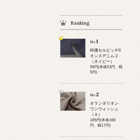
Ranking
1
No.
特価セルビッチ6
オンスデニム２
（ネイビー）
58円(本体53円、税
5円)
2
No.
オランダリネン
ワンウォッシュ
（Ａ）
185円(本体168
円、税17円)