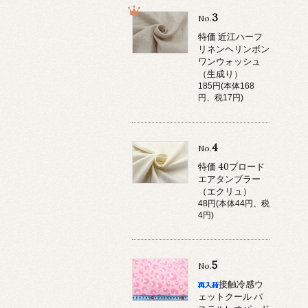
3
No.
特価 近江ハーフ
リネンヘリンボン
ワンウォッシュ
（生成り）
185円(本体168
円、税17円)
4
No.
特価 40ブロード
エアタンブラー
（エクリュ）
48円(本体44円、税
4円)
5
No.
接触冷感ウ
ェットクール パ