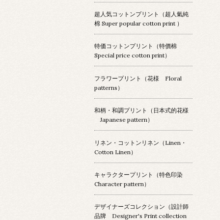
超人気コットンプリント（超人氣純
棉 Super popular cotton print ）
特価コットンプリント（特價棉
Special price cotton print）
フラワープリント（花様 Floral
patterns）
和柄・和調プリント（日本式的花様
Japanese pattern）
リネン・コットンリネン（Linen・
Cotton Linen）
キャラクタープリント（特色印染
Character pattern）
デザイナーズコレクション（設計師
品牌 Designer's Print collection