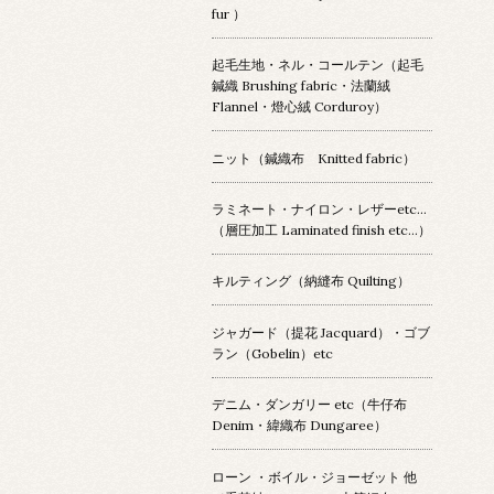
fur ）
起毛生地・ネル・コールテン（起毛
鍼織 Brushing fabric・法蘭絨
Flannel・燈心絨 Corduroy）
ニット（鍼織布 Knitted fabric）
ラミネート・ナイロン・レザーetc…
（層圧加工 Laminated finish etc…）
キルティング（納縫布 Quilting）
ジャガード（提花 Jacquard）・ゴブ
ラン（Gobelin）etc
デニム・ダンガリー etc（牛仔布
Denim・緯織布 Dungaree）
ローン ・ボイル・ジョーゼット 他