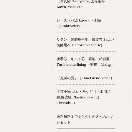
（喬其紗 Georgette, 上等細布
Lawn, Voile etc
レース（花辺 Lace）・刺繍
（Embroidery）
サテン・装飾用生地（緞文布 Satin・
装飾用布 Decorative fabric)
接着芯・キルト芯・裏地（粘合襯
Fusible interlining・里布 Lining）
「鬼滅の刃」（Kimetsu no Yaiba）
手芸小物 ゴム・糸など（手工用品,
線,橡皮線 Elastics,Sewing
Threads...）
送料無料まであと少しの方へのハギ
レセット