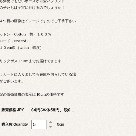
も満更でもないポーズが可愛いプリント
の子たちは宇宙に行けるのでしょうか！
４つ目の画像はイメージですのでご了承下さい
ットン（Cotton 棉）１００％
ロード（Broard）
１０cm巾（width 幅度）
リックポスト: 3mまでお届けできます
：カートに入りましても在庫を切らしている場
がございます。
記の販売価格の表示は 10cmの価格です
販売価格 JPY
64円(本体58円、税6円)
購入数 Quantity
0cm