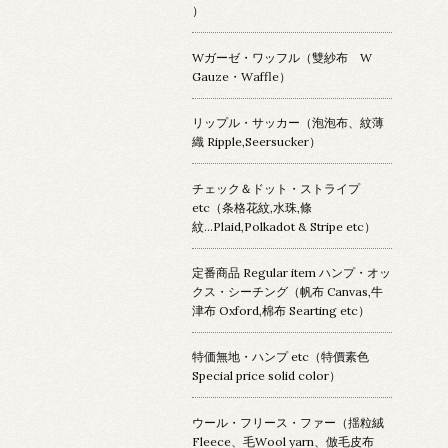
）
Wガーゼ・ワッフル（雙紗布 W
Gauze・Waffle）
リップル・サッカー（泡泡布、紋薄
織 Ripple,Seersucker）
チェック＆ドット・ストライプ
etc（条格花紋,水珠,條
紋...Plaid,Polkadot & Stripe etc）
定番商品 Regular item ハンプ・オッ
クス・シーチング（帆布 Canvas,牛
津布 Oxford,棉布 Searting etc）
特価無地・ハンプ etc（特價素色
Special price solid color）
ウール・フリース・ファー（揺粒絨
Fleece、毛Wool yarn、倣毛皮布