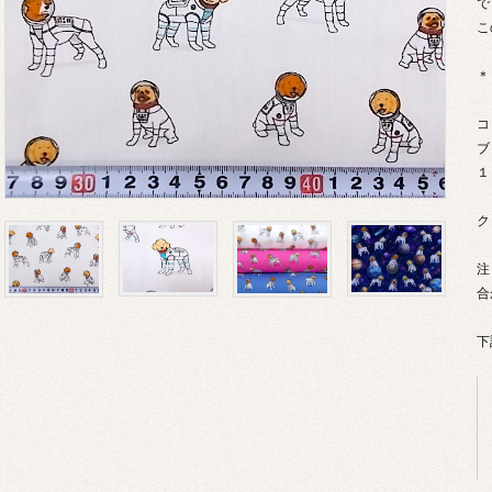
で
こ
＊
コ
ブ
１
ク
注
合
下