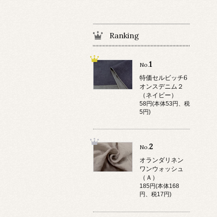
Ranking
1
No.
特価セルビッチ6
オンスデニム２
（ネイビー）
58円(本体53円、税
5円)
2
No.
オランダリネン
ワンウォッシュ
（Ａ）
185円(本体168
円、税17円)