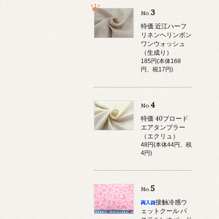
3
No.
特価 近江ハーフ
リネンヘリンボン
ワンウォッシュ
（生成り）
185円(本体168
円、税17円)
4
No.
特価 40ブロード
エアタンブラー
（エクリュ）
48円(本体44円、税
4円)
5
No.
接触冷感ウ
ェットクール パ