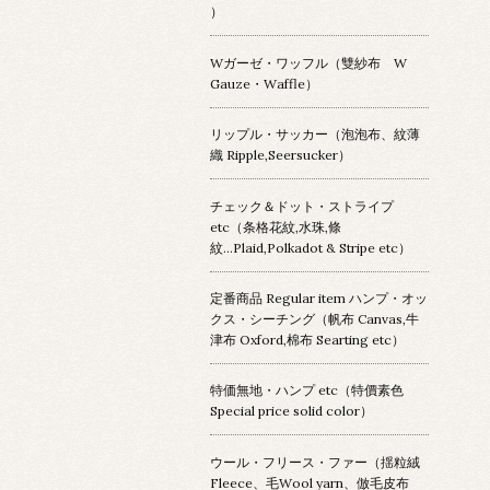
）
Wガーゼ・ワッフル（雙紗布 W
Gauze・Waffle）
リップル・サッカー（泡泡布、紋薄
織 Ripple,Seersucker）
チェック＆ドット・ストライプ
etc（条格花紋,水珠,條
紋...Plaid,Polkadot & Stripe etc）
定番商品 Regular item ハンプ・オッ
クス・シーチング（帆布 Canvas,牛
津布 Oxford,棉布 Searting etc）
特価無地・ハンプ etc（特價素色
Special price solid color）
ウール・フリース・ファー（揺粒絨
Fleece、毛Wool yarn、倣毛皮布