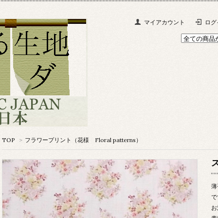
マイアカウント
ログ
TOP
>
フラワープリント（花様 Floral patterns）
薄
で
お