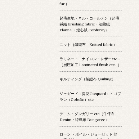
fur ）
起毛生地・ネル・コールテン（起毛
鍼織 Brushing fabric・法蘭絨
Flannel・燈心絨 Corduroy）
ニット（鍼織布 Knitted fabric）
ラミネート・ナイロン・レザーetc…
（層圧加工 Laminated finish etc…）
キルティング（納縫布 Quilting）
ジャガード（提花 Jacquard）・ゴブ
ラン（Gobelin）etc
デニム・ダンガリー etc（牛仔布
Denim・緯織布 Dungaree）
ローン ・ボイル・ジョーゼット 他