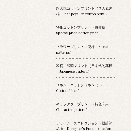
超人気コットンプリント（超人氣純
棉 Super popular cotton print ）
特価コットンプリント（特價棉
Special price cotton print）
フラワープリント（花様 Floral
patterns）
和柄・和調プリント（日本式的花様
Japanese pattern）
リネン・コットンリネン（Linen・
Cotton Linen）
キャラクタープリント（特色印染
Character pattern）
デザイナーズコレクション（設計師
品牌 Designer's Print collection