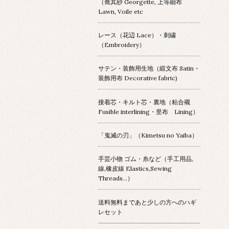
（喬其紗 Georgette, 上等細布
Lawn, Voile etc
レース（花辺 Lace）・刺繍
（Embroidery）
サテン・装飾用生地（緞文布 Satin・
装飾用布 Decorative fabric)
接着芯・キルト芯・裏地（粘合襯
Fusible interlining・里布 Lining）
「鬼滅の刃」（Kimetsu no Yaiba）
手芸小物 ゴム・糸など（手工用品,
線,橡皮線 Elastics,Sewing
Threads...）
送料無料まであと少しの方へのハギ
レセット