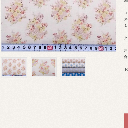
素
コ
ス
１
ク
注
合
下