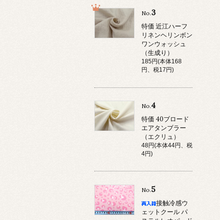
3
No.
特価 近江ハーフ
リネンヘリンボン
ワンウォッシュ
（生成り）
185円(本体168
円、税17円)
4
No.
特価 40ブロード
エアタンブラー
（エクリュ）
48円(本体44円、税
4円)
5
No.
接触冷感ウ
ェットクール パ