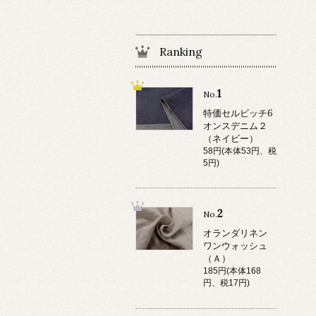
Ranking
1
No.
特価セルビッチ6
オンスデニム２
（ネイビー）
58円(本体53円、税
5円)
2
No.
オランダリネン
ワンウォッシュ
（Ａ）
185円(本体168
円、税17円)