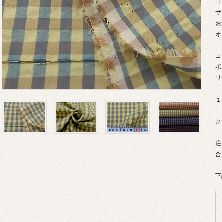
コ
サ
お
オ
コ
ポ
リ
１
ク
注
合
下