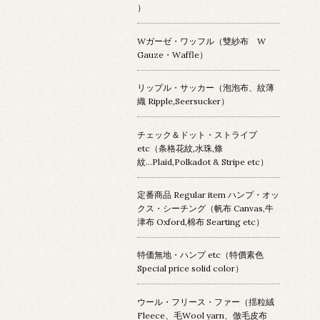
）
Wガーゼ・ワッフル（雙紗布 W
Gauze・Waffle）
リップル・サッカー（泡泡布、紋薄
織 Ripple,Seersucker）
チェック＆ドット・ストライプ
etc（条格花紋,水珠,條
紋...Plaid,Polkadot & Stripe etc）
定番商品 Regular item ハンプ・オッ
クス・シーチング（帆布 Canvas,牛
津布 Oxford,棉布 Searting etc）
特価無地・ハンプ etc（特價素色
Special price solid color）
ウール・フリース・ファー（揺粒絨
Fleece、毛Wool yarn、倣毛皮布