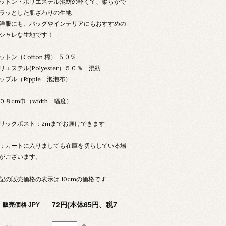
ットン・ポリエステル混紡の軽くて、柔らかで
ラッとした肌ざわりの生地
洋服にも、バッグやインテリアにもおすすめの
シャレな生地です！
ットン（Cotton 棉） ５０％
リエステル(Polyester）５０％ 混紡
ップル（Ripple 泡泡布）
０８cm巾（width 幅度）
リックポスト：2mまでお届けできます
：カートに入りましても在庫を切らしている場
がございます。
記の販売価格の表示は 10cmの価格です
販売価格 JPY
72円(本体65円、税7円)