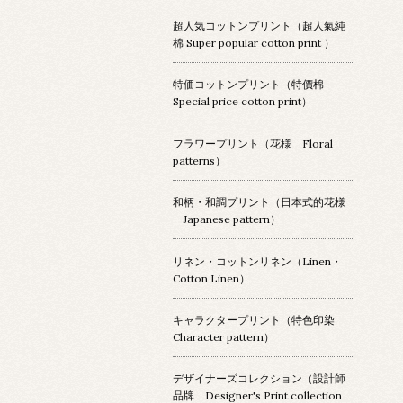
超人気コットンプリント（超人氣純
棉 Super popular cotton print ）
特価コットンプリント（特價棉
Special price cotton print）
フラワープリント（花様 Floral
patterns）
和柄・和調プリント（日本式的花様
Japanese pattern）
リネン・コットンリネン（Linen・
Cotton Linen）
キャラクタープリント（特色印染
Character pattern）
デザイナーズコレクション（設計師
品牌 Designer's Print collection