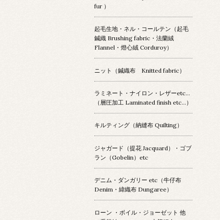
fur ）
起毛生地・ネル・コールテン（起毛
鍼織 Brushing fabric・法蘭絨
Flannel・燈心絨 Corduroy）
ニット（鍼織布 Knitted fabric）
ラミネート・ナイロン・レザーetc…
（層圧加工 Laminated finish etc…）
キルティング（納縫布 Quilting）
ジャガード（提花 Jacquard）・ゴブ
ラン（Gobelin）etc
デニム・ダンガリー etc（牛仔布
Denim・緯織布 Dungaree）
ローン ・ボイル・ジョーゼット 他