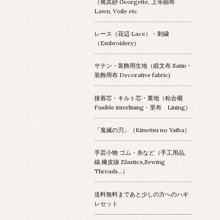
（喬其紗 Georgette, 上等細布
Lawn, Voile etc
レース（花辺 Lace）・刺繍
（Embroidery）
サテン・装飾用生地（緞文布 Satin・
装飾用布 Decorative fabric)
接着芯・キルト芯・裏地（粘合襯
Fusible interlining・里布 Lining）
「鬼滅の刃」（Kimetsu no Yaiba）
手芸小物 ゴム・糸など（手工用品,
線,橡皮線 Elastics,Sewing
Threads...）
送料無料まであと少しの方へのハギ
レセット