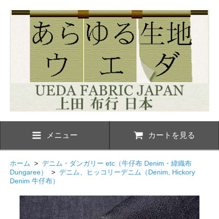
メニュー
カートを見る
ホーム
>
デニム・ダンガリー etc（牛仔布 Denim・緯織布
Dungaree）
>
デニム、ヒッコリーデニム（Denim, Hickory
Denim 牛仔布）