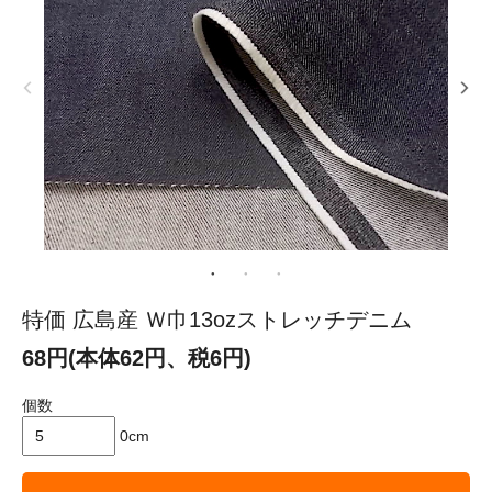
特価 広島産 Ｗ巾13ozストレッチデニム
68円(本体62円、税6円)
個数
0cm