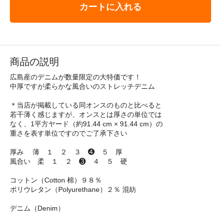
カートに入れる
商品の説明
広島産のデニムが数量限定の大特価です！
中厚ですが柔らかな風合いのストレッチデニム
＊当店が掲載している同オンスのものと比べると
若干薄く感じますが、オンスとは厚さの単位では
なく、1平方ヤード（約91.44 cm × 91.44 cm）の
重さを表す単位ですのでご了承下さい
厚み 薄 １ ２ ３ ❹ ５ 厚
風合い 柔 １ ２ ❸ ４ ５ 硬
コットン（Cotton 棉）９８％
ポリウレタン（Polyurethane）２％ 混紡
デニム（Denim）