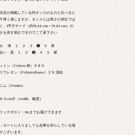
当店が掲載している同オンスのものと比べると
干薄く感じますが、オンスとは厚さの単位では
く、1平方ヤード（約91.44 cm × 91.44 cm）の
さを表す単位ですのでご了承下さい
み 薄 １ ２ ３ ❹ ５ 厚
合い 柔 １ ２ ❸ ４ ５ 硬
ットン（Cotton 棉）９８％
リウレタン（Polyurethane）２％ 混紡
ニム（Denim）
６０cm巾（width 幅度）
リックポスト：1mまでお届けできます
：カートに入りましても在庫を切らしている場
がございます。