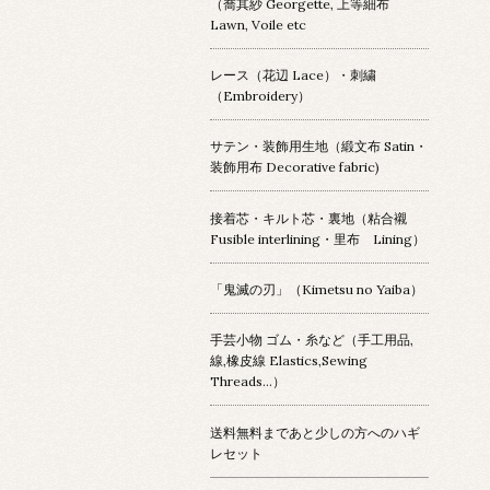
（喬其紗 Georgette, 上等細布
Lawn, Voile etc
レース（花辺 Lace）・刺繍
（Embroidery）
サテン・装飾用生地（緞文布 Satin・
装飾用布 Decorative fabric)
接着芯・キルト芯・裏地（粘合襯
Fusible interlining・里布 Lining）
「鬼滅の刃」（Kimetsu no Yaiba）
手芸小物 ゴム・糸など（手工用品,
線,橡皮線 Elastics,Sewing
Threads...）
送料無料まであと少しの方へのハギ
レセット