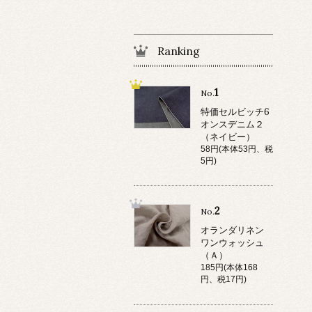
Ranking
1
No.
特価セルビッチ6
オンスデニム２
（ネイビー）
58円(本体53円、税
5円)
2
No.
オランダリネン
ワンウォッシュ
（Ａ）
185円(本体168
円、税17円)