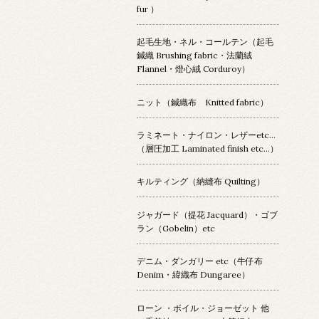
fur ）
起毛生地・ネル・コールテン（起毛
鍼織 Brushing fabric・法蘭絨
Flannel・燈心絨 Corduroy）
ニット（鍼織布 Knitted fabric）
ラミネート・ナイロン・レザーetc…
（層圧加工 Laminated finish etc…）
キルティング（納縫布 Quilting）
ジャガード（提花 Jacquard）・ゴブ
ラン（Gobelin）etc
デニム・ダンガリー etc（牛仔布
Denim・緯織布 Dungaree）
ローン ・ボイル・ジョーゼット 他