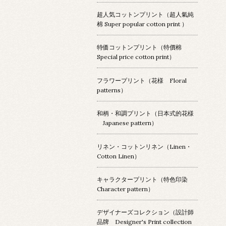
超人気コットンプリント（超人氣純
棉 Super popular cotton print ）
特価コットンプリント（特價棉
Special price cotton print）
フラワープリント（花様 Floral
patterns）
和柄・和調プリント（日本式的花様
Japanese pattern）
リネン・コットンリネン（Linen・
Cotton Linen）
キャラクタープリント（特色印染
Character pattern）
デザイナーズコレクション（設計師
品牌 Designer's Print collection