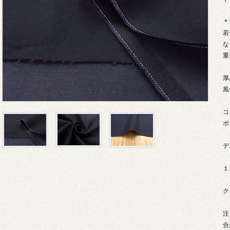
＊
若
な
重
厚
風
コ
ポ
デ
１
ク
注
合