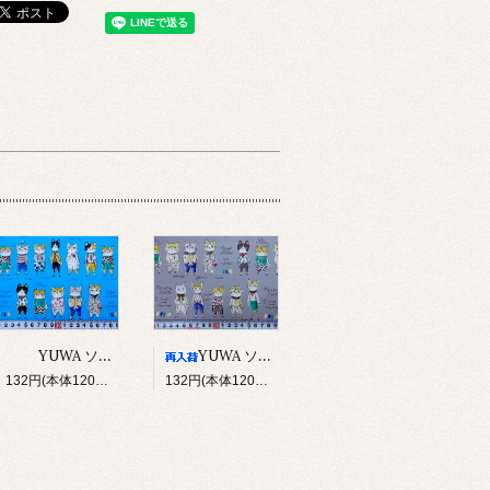
YUWA ソバカスキッズ Rough sketch（ブルー）
YUWA ソバカスキッズ Rough sketch（グレー）
132円(本体120円、税12円)
132円(本体120円、税12円)