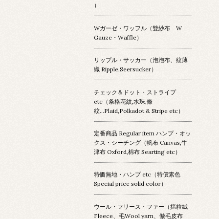
）
Wガーゼ・ワッフル（雙紗布 W
Gauze・Waffle）
リップル・サッカー（泡泡布、紋薄
織 Ripple,Seersucker）
チェック＆ドット・ストライプ
etc（条格花紋,水珠,條
紋...Plaid,Polkadot & Stripe etc）
定番商品 Regular item ハンプ・オッ
クス・シーチング（帆布 Canvas,牛
津布 Oxford,棉布 Searting etc）
特価無地・ハンプ etc（特價素色
Special price solid color）
ウール・フリース・ファー（揺粒絨
Fleece、毛Wool yarn、倣毛皮布