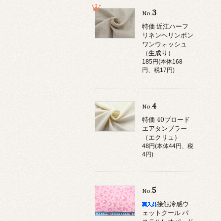
3
No.
特価 近江ハーフ
リネンヘリンボン
ワンウォッシュ
（生成り）
185円(本体168
円、税17円)
4
No.
特価 40ブロード
エアタンブラー
（エクリュ）
48円(本体44円、税
4円)
5
No.
接触冷感ウ
ェットクール パ