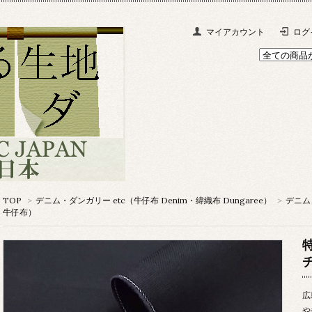
マイアカウント
ログ
TOP
>
デニム・ダンガリー etc（牛仔布 Denim・緯織布 Dungaree）
>
デニム、
牛仔布）
特
広
や