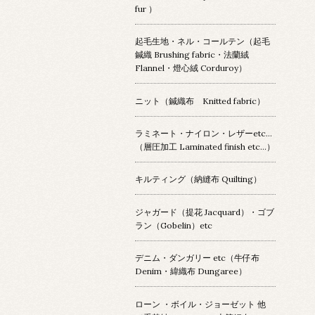
fur ）
起毛生地・ネル・コールテン（起毛
鍼織 Brushing fabric・法蘭絨
Flannel・燈心絨 Corduroy）
ニット（鍼織布 Knitted fabric）
ラミネート・ナイロン・レザーetc…
（層圧加工 Laminated finish etc…）
キルティング（納縫布 Quilting）
ジャガード（提花 Jacquard）・ゴブ
ラン（Gobelin）etc
デニム・ダンガリー etc（牛仔布
Denim・緯織布 Dungaree）
ローン ・ボイル・ジョーゼット 他