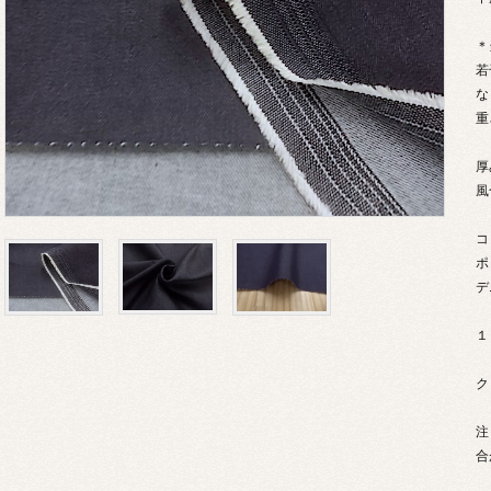
＊
若
な
重
厚
風
コ
ポ
デ
１
ク
注
合