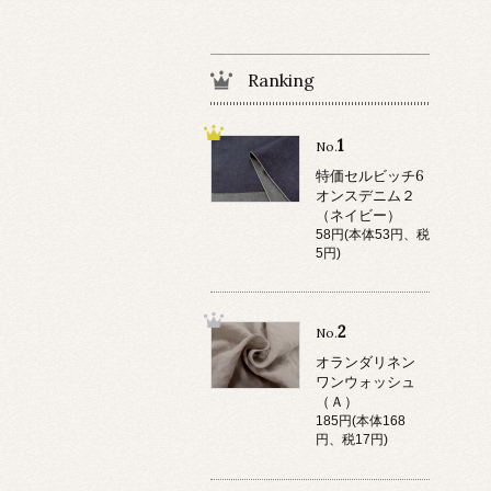
Ranking
1
No.
特価セルビッチ6
オンスデニム２
（ネイビー）
58円(本体53円、税
5円)
2
No.
オランダリネン
ワンウォッシュ
（Ａ）
185円(本体168
円、税17円)