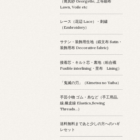
（喬其紗 Georgette, 上等細布
Lawn, Voile etc
レース（花辺 Lace）・刺繍
（Embroidery）
サテン・装飾用生地（緞文布 Satin・
装飾用布 Decorative fabric)
接着芯・キルト芯・裏地（粘合襯
Fusible interlining・里布 Lining）
「鬼滅の刃」（Kimetsu no Yaiba）
手芸小物 ゴム・糸など（手工用品,
線,橡皮線 Elastics,Sewing
Threads...）
送料無料まであと少しの方へのハギ
レセット