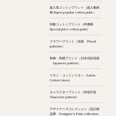
超人気コットンプリント（超人氣純
棉 Super popular cotton print ）
特価コットンプリント（特價棉
Special price cotton print）
フラワープリント（花様 Floral
patterns）
和柄・和調プリント（日本式的花様
Japanese pattern）
リネン・コットンリネン（Linen・
Cotton Linen）
キャラクタープリント（特色印染
Character pattern）
デザイナーズコレクション（設計師
品牌 Designer's Print collection