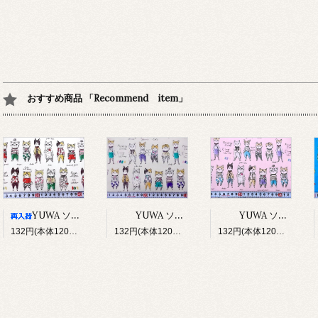
おすすめ商品 「Recommend item」
YUWA ソバカスキッズ Rough sketch（アイボリー）
YUWA ソバカスキッズ Rough sketch（ライトグレージュ）
YUWA ソバカスキッズ Rough sketch（ライトピンク）
132円(本体120円、税12円)
132円(本体120円、税12円)
132円(本体120円、税12円)