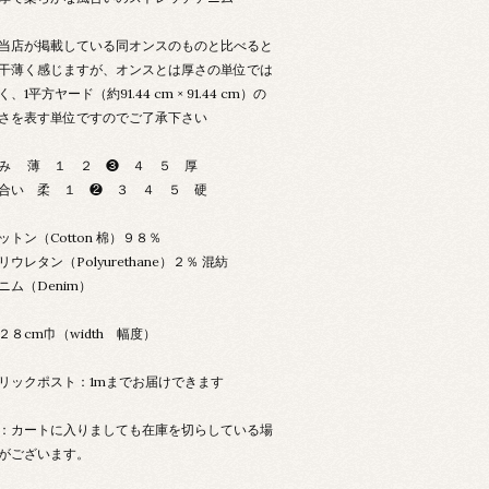
当店が掲載している同オンスのものと比べると
干薄く感じますが、オンスとは厚さの単位では
く、1平方ヤード（約91.44 cm × 91.44 cm）の
さを表す単位ですのでご了承下さい
み 薄 １ ２ ❸ ４ ５ 厚
合い 柔 １ ❷ ３ ４ ５ 硬
ットン（Cotton 棉）９８％
リウレタン（Polyurethane）２％ 混紡
ニム（Denim）
２８cm巾（width 幅度）
リックポスト：1mまでお届けできます
：カートに入りましても在庫を切らしている場
がございます。