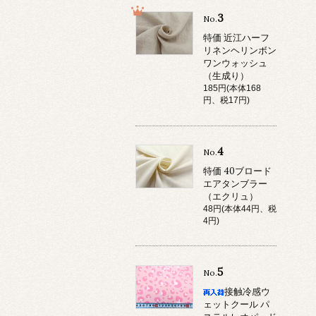
3
No.
特価 近江ハーフ
リネンヘリンボン
ワンウォッシュ
（生成り）
185円(本体168
円、税17円)
4
No.
特価 40ブロード
エアタンブラー
（エクリュ）
48円(本体44円、税
4円)
5
No.
接触冷感ウ
ェットクール パ