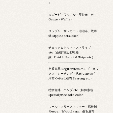
）
Wガーゼ・ワッフル（雙紗布 W
Gauze・Waffle）
リップル・サッカー（泡泡布、紋薄
織 Ripple,Seersucker）
チェック＆ドット・ストライプ
etc（条格花紋,水珠,條
紋...Plaid,Polkadot & Stripe etc）
定番商品 Regular item ハンプ・オッ
クス・シーチング（帆布 Canvas,牛
津布 Oxford,棉布 Searting etc）
特価無地・ハンプ etc（特價素色
Special price solid color）
ウール・フリース・ファー（揺粒絨
Fleece、毛Wool yarn、倣毛皮布