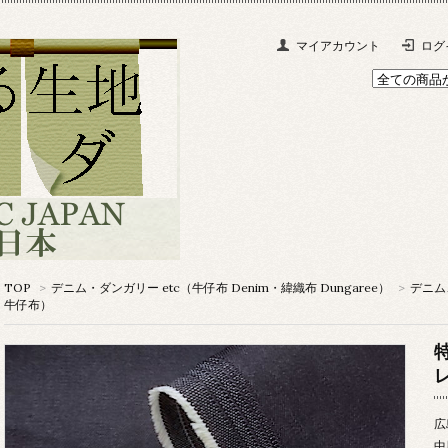
マイアカウント
ログ
TOP
>
デニム・ダンガリー etc（牛仔布 Denim・緯織布 Dungaree）
>
デニム、
牛仔布）
特
広
中