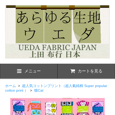
メニュー
カートを見る
ホーム
>
超人気コットンプリント（超人氣純棉 Super popular
cotton print ）
>
猫Cat