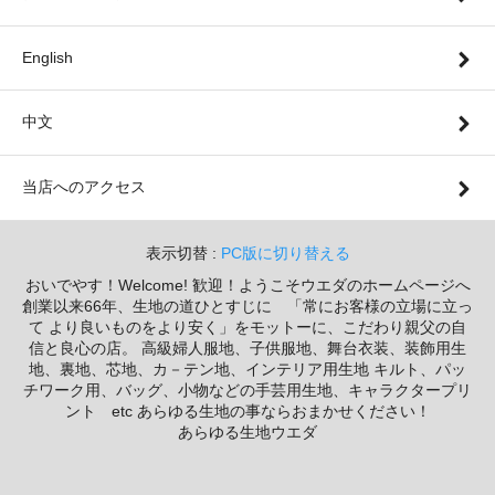
English
中文
当店へのアクセス
表示切替 :
PC版に切り替える
おいでやす！Welcome! 歓迎！ようこそウエダのホームページへ
創業以来66年、生地の道ひとすじに 「常にお客様の立場に立っ
て より良いものをより安く」をモットーに、こだわり親父の自
信と良心の店。 高級婦人服地、子供服地、舞台衣装、装飾用生
地、裏地、芯地、カ－テン地、インテリア用生地 キルト、パッ
チワーク用、バッグ、小物などの手芸用生地、キャラクタープリ
ント etc あらゆる生地の事ならおまかせください！
あらゆる生地ウエダ