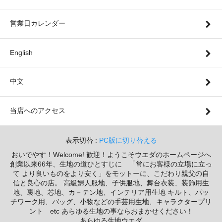
営業日カレンダー
English
中文
当店へのアクセス
表示切替 :
PC版に切り替える
おいでやす！Welcome! 歓迎！ようこそウエダのホームページへ
創業以来66年、生地の道ひとすじに 「常にお客様の立場に立っ
て より良いものをより安く」をモットーに、こだわり親父の自
信と良心の店。 高級婦人服地、子供服地、舞台衣装、装飾用生
地、裏地、芯地、カ－テン地、インテリア用生地 キルト、パッ
チワーク用、バッグ、小物などの手芸用生地、キャラクタープリ
ント etc あらゆる生地の事ならおまかせください！
あらゆる生地ウエダ