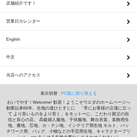
店舗紹介です！
営業日カレンダー
English
中文
当店へのアクセス
表示切替 :
PC版に切り替える
おいでやす！Welcome! 歓迎！ようこそウエダのホームページへ
創業以来66年、生地の道ひとすじに 「常にお客様の立場に立っ
て より良いものをより安く」をモットーに、こだわり親父の自
信と良心の店。 高級婦人服地、子供服地、舞台衣装、装飾用生
地、裏地、芯地、カ－テン地、インテリア用生地 キルト、パッ
チワーク用、バッグ、小物などの手芸用生地、キャラクタープリ