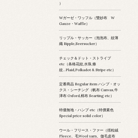
）
Wガーゼ・ワッフル（雙紗布 W
Gauze・Waffle）
リップル・サッカー（泡泡布、紋薄
織 Ripple,Seersucker）
チェック＆ドット・ストライプ
etc（条格花紋,水珠,條
紋...Plaid,Polkadot & Stripe etc）
定番商品 Regular item ハンプ・オッ
クス・シーチング（帆布 Canvas,牛
津布 Oxford,棉布 Searting etc）
特価無地・ハンプ etc（特價素色
Special price solid color）
ウール・フリース・ファー（揺粒絨
Fleece、毛Wool yarn、倣毛皮布