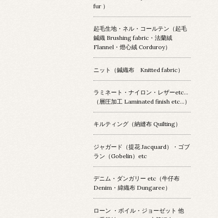
fur ）
起毛生地・ネル・コールテン（起毛
鍼織 Brushing fabric・法蘭絨
Flannel・燈心絨 Corduroy）
ニット（鍼織布 Knitted fabric）
ラミネート・ナイロン・レザーetc…
（層圧加工 Laminated finish etc…）
キルティング（納縫布 Quilting）
ジャガード（提花 Jacquard）・ゴブ
ラン（Gobelin）etc
デニム・ダンガリー etc（牛仔布
Denim・緯織布 Dungaree）
ローン ・ボイル・ジョーゼット 他