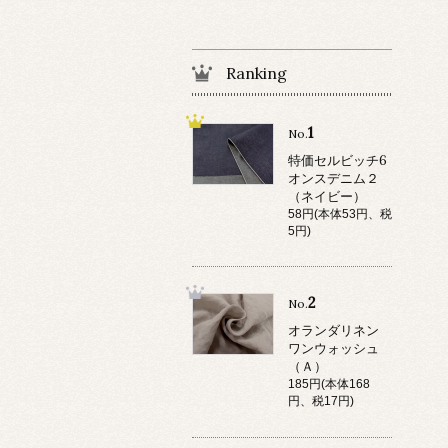
Ranking
1
No.
特価セルビッチ6
オンスデニム２
（ネイビー）
58円(本体53円、税
5円)
2
No.
オランダリネン
ワンウォッシュ
（Ａ）
185円(本体168
円、税17円)