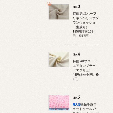
3
No.
特価 近江ハーフ
リネンヘリンボン
ワンウォッシュ
（生成り）
185円(本体168
円、税17円)
4
No.
特価 40ブロード
エアタンブラー
（エクリュ）
48円(本体44円、税
4円)
5
No.
接触冷感ウ
ェットクール パ