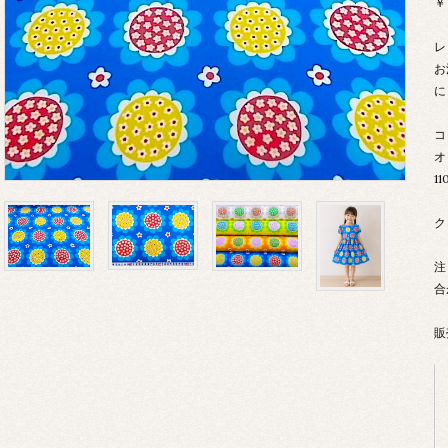
￥
レ
お
に
コ
オ
1
ク
注
合
販