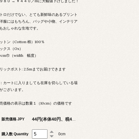
９８０ → ￥４４０／mに大幅値下げしました！
トロだけでない、とても新鮮味のあるプリント
洋服にはもちろん、バッグや小物、インテリア
もおしゃれな生地です。
ットン（Cotton 棉）100％
ックス（Ox）
10cm巾（width 幅度）
リックポスト: 2.5mまでお届けできます
：カートに入りましても在庫を切らしている場
がございます。
売価格の表示は数量１（10cm）の価格です
販売価格 JPY
44円(本体40円、税4円)
購入数 Quantity
0cm