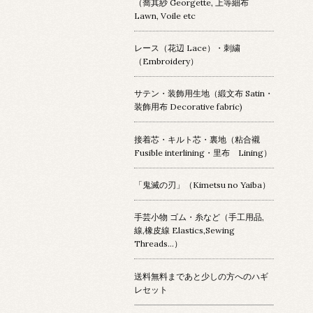
（喬其紗 Georgette, 上等細布
Lawn, Voile etc
レース（花辺 Lace）・刺繍
（Embroidery）
サテン・装飾用生地（緞文布 Satin・
装飾用布 Decorative fabric)
接着芯・キルト芯・裏地（粘合襯
Fusible interlining・里布 Lining）
「鬼滅の刃」（Kimetsu no Yaiba）
手芸小物 ゴム・糸など（手工用品,
線,橡皮線 Elastics,Sewing
Threads...）
送料無料まであと少しの方へのハギ
レセット