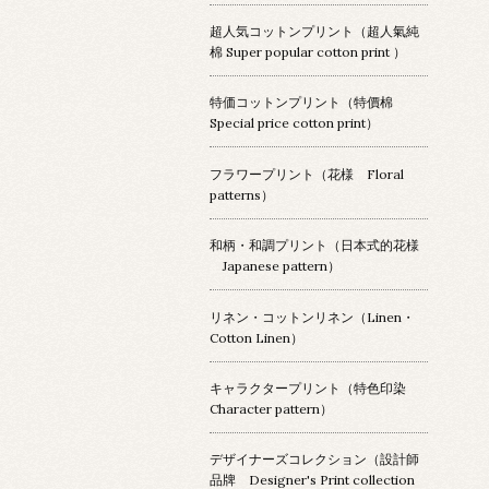
超人気コットンプリント（超人氣純
棉 Super popular cotton print ）
特価コットンプリント（特價棉
Special price cotton print）
フラワープリント（花様 Floral
patterns）
和柄・和調プリント（日本式的花様
Japanese pattern）
リネン・コットンリネン（Linen・
Cotton Linen）
キャラクタープリント（特色印染
Character pattern）
デザイナーズコレクション（設計師
品牌 Designer's Print collection