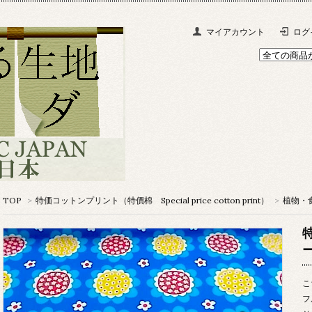
マイアカウント
ログ
TOP
>
特価コットンプリント（特價棉 Special price cotton print）
>
植物・食べ
こ
フ