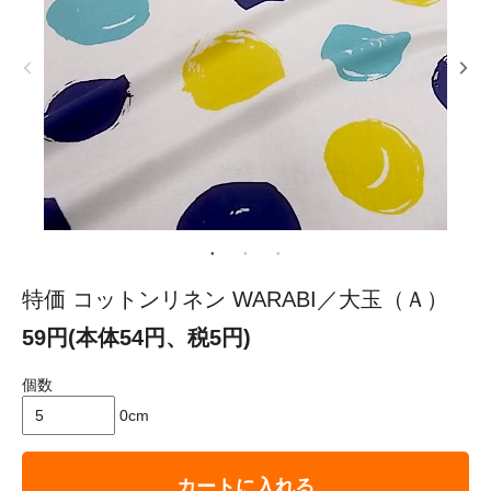
特価 コットンリネン WARABI／大玉（Ａ）
59円(本体54円、税5円)
個数
0cm
カートに入れる