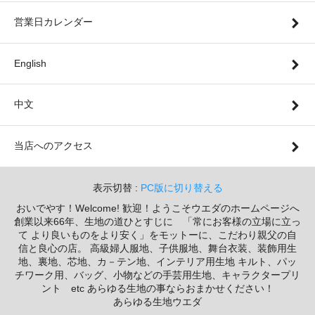
営業日カレンダー
English
中文
当店へのアクセス
表示切替 :
PC版に切り替える
おいでやす！Welcome! 歓迎！ようこそウエダのホームページへ
創業以来66年、生地の道ひとすじに 「常にお客様の立場に立っ
て より良いものをより安く」をモットーに、こだわり親父の自
信と良心の店。 高級婦人服地、子供服地、舞台衣装、装飾用生
地、裏地、芯地、カ－テン地、インテリア用生地 キルト、パッ
チワーク用、バッグ、小物などの手芸用生地、キャラクタープリ
ント etc あらゆる生地の事ならおまかせください！
あらゆる生地ウエダ