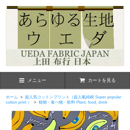
メニュー
カートを見る
ホーム
>
超人気コットンプリント（超人氣純棉 Super popular
cotton print ）
>
植物・食べ物・飲料 Plant, food, drink