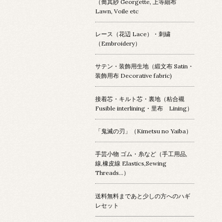
（喬其紗 Georgette, 上等細布
Lawn, Voile etc
レース（花辺 Lace）・刺繍
（Embroidery）
サテン・装飾用生地（緞文布 Satin・
装飾用布 Decorative fabric)
接着芯・キルト芯・裏地（粘合襯
Fusible interlining・里布 Lining）
「鬼滅の刃」（Kimetsu no Yaiba）
手芸小物 ゴム・糸など（手工用品,
線,橡皮線 Elastics,Sewing
Threads...）
送料無料まであと少しの方へのハギ
レセット