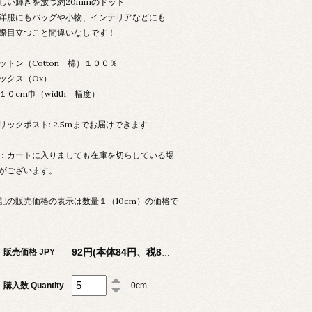
しい輝きを放つ約20mmのドット
洋服にもバッグや小物、インテリアなどにも
際目立つこと間違いなしです！
ットン（Cotton 棉）１００％
ックス（Ox）
１０cm巾（width 幅度）
リックポスト: 2.5mまでお届けできます
：カートに入りましても在庫を切らしている場
がございます。
記の販売価格の表示は数量１（10cm）の価格で
販売価格 JPY
92円(本体84円、税8円)
購入数 Quantity
0cm