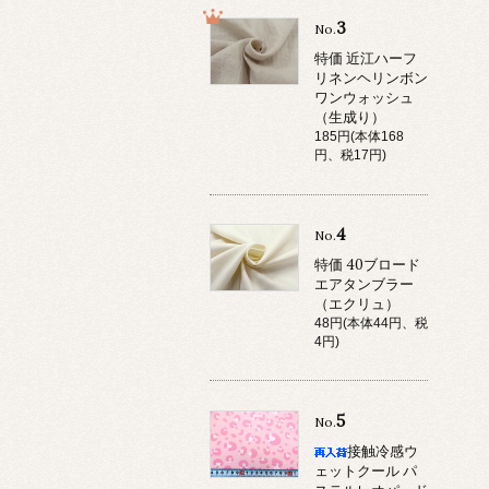
3
No.
特価 近江ハーフ
リネンヘリンボン
ワンウォッシュ
（生成り）
185円(本体168
円、税17円)
4
No.
特価 40ブロード
エアタンブラー
（エクリュ）
48円(本体44円、税
4円)
5
No.
接触冷感ウ
ェットクール パ