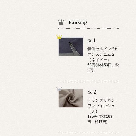
Ranking
1
No.
特価セルビッチ6
オンスデニム２
（ネイビー）
58円(本体53円、税
5円)
2
No.
オランダリネン
ワンウォッシュ
（Ａ）
185円(本体168
円、税17円)