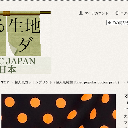
マイアカウント
ログ
TOP
>
超人気コットンプリント（超人氣純棉 Super popular cotton print ）
>
大
ブ