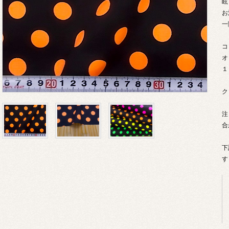
眩
お
一
コ
オ
１
ク
注
合
下
す