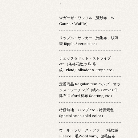
）
Wガーゼ・ワッフル（雙紗布 W
Gauze・Waffle）
リップル・サッカー（泡泡布、紋薄
織 Ripple,Seersucker）
チェック＆ドット・ストライプ
etc（条格花紋,水珠,條
紋...Plaid,Polkadot & Stripe etc）
定番商品 Regular item ハンプ・オッ
クス・シーチング（帆布 Canvas,牛
津布 Oxford,棉布 Searting etc）
特価無地・ハンプ etc（特價素色
Special price solid color）
ウール・フリース・ファー（揺粒絨
Fleece、毛Wool yarn、倣毛皮布