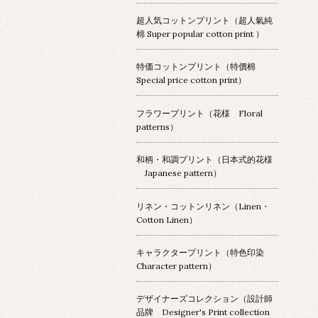
超人気コットンプリント（超人氣純
棉 Super popular cotton print ）
特価コットンプリント（特價棉
Special price cotton print）
フラワープリント（花様 Floral
patterns）
和柄・和調プリント（日本式的花様
Japanese pattern）
リネン・コットンリネン（Linen・
Cotton Linen）
キャラクタープリント（特色印染
Character pattern）
デザイナーズコレクション（設計師
品牌 Designer's Print collection