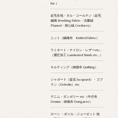
fur ）
起毛生地・ネル・コールテン（起毛
鍼織 Brushing fabric・法蘭絨
Flannel・燈心絨 Corduroy）
ニット（鍼織布 Knitted fabric）
ラミネート・ナイロン・レザーetc…
（層圧加工 Laminated finish etc…）
キルティング（納縫布 Quilting）
ジャガード（提花 Jacquard）・ゴブ
ラン（Gobelin）etc
デニム・ダンガリー etc（牛仔布
Denim・緯織布 Dungaree）
ローン ・ボイル・ジョーゼット 他