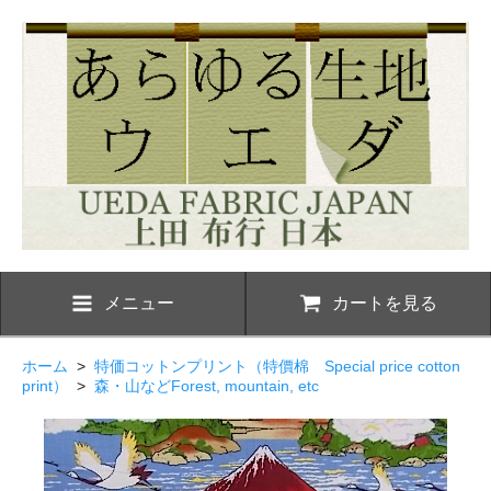
メニュー
カートを見る
ホーム
>
特価コットンプリント（特價棉 Special price cotton
print）
>
森・山などForest, mountain, etc