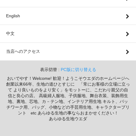
English
中文
当店へのアクセス
表示切替 :
PC版に切り替える
おいでやす！Welcome! 歓迎！ようこそウエダのホームページへ
創業以来66年、生地の道ひとすじに 「常にお客様の立場に立っ
て より良いものをより安く」をモットーに、こだわり親父の自
信と良心の店。 高級婦人服地、子供服地、舞台衣装、装飾用生
地、裏地、芯地、カ－テン地、インテリア用生地 キルト、パッ
チワーク用、バッグ、小物などの手芸用生地、キャラクタープリ
ント etc あらゆる生地の事ならおまかせください！
あらゆる生地ウエダ