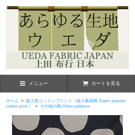
メニュー
カートを見る
ホーム
>
超人気コットンプリント（超人氣純棉 Super popular
cotton print ）
>
その他の柄 Other patterns