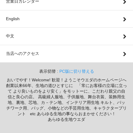
営業日カレンダー
English
中文
当店へのアクセス
表示切替 :
PC版に切り替える
おいでやす！Welcome! 歓迎！ようこそウエダのホームページへ
創業以来66年、生地の道ひとすじに 「常にお客様の立場に立っ
て より良いものをより安く」をモットーに、こだわり親父の自
信と良心の店。 高級婦人服地、子供服地、舞台衣装、装飾用生
地、裏地、芯地、カ－テン地、インテリア用生地 キルト、パッ
チワーク用、バッグ、小物などの手芸用生地、キャラクタープリ
ント etc あらゆる生地の事ならおまかせください！
あらゆる生地ウエダ