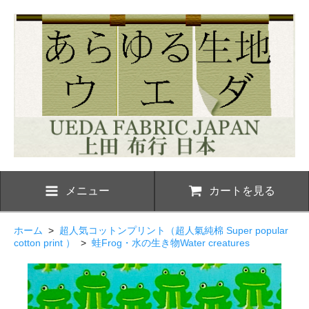
メニュー
カートを見る
ホーム
>
超人気コットンプリント（超人氣純棉 Super popular
cotton print ）
>
蛙Frog・水の生き物Water creatures