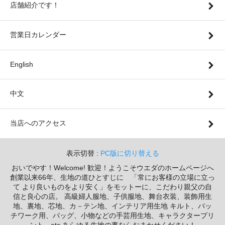
店舗紹介です！
営業日カレンダー
English
中文
当店へのアクセス
表示切替 :
PC版に切り替える
おいでやす！Welcome! 歓迎！ようこそウエダのホームページへ
創業以来66年、生地の道ひとすじに 「常にお客様の立場に立っ
て より良いものをより安く」をモットーに、こだわり親父の自
信と良心の店。 高級婦人服地、子供服地、舞台衣装、装飾用生
地、裏地、芯地、カ－テン地、インテリア用生地 キルト、パッ
チワーク用、バッグ、小物などの手芸用生地、キャラクタープリ