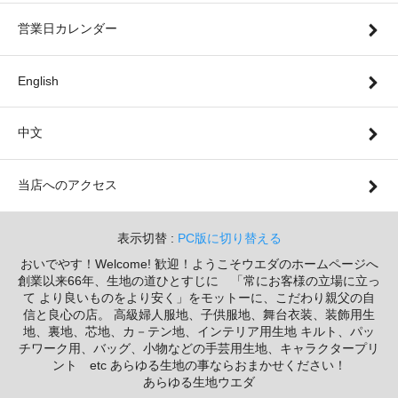
営業日カレンダー
English
中文
当店へのアクセス
表示切替 :
PC版に切り替える
おいでやす！Welcome! 歓迎！ようこそウエダのホームページへ
創業以来66年、生地の道ひとすじに 「常にお客様の立場に立っ
て より良いものをより安く」をモットーに、こだわり親父の自
信と良心の店。 高級婦人服地、子供服地、舞台衣装、装飾用生
地、裏地、芯地、カ－テン地、インテリア用生地 キルト、パッ
チワーク用、バッグ、小物などの手芸用生地、キャラクタープリ
ント etc あらゆる生地の事ならおまかせください！
あらゆる生地ウエダ