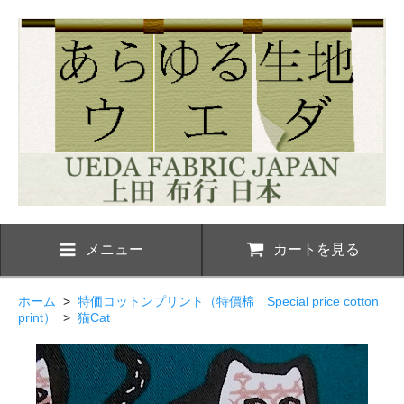
メニュー
カートを見る
ホーム
>
特価コットンプリント（特價棉 Special price cotton
print）
>
猫Cat