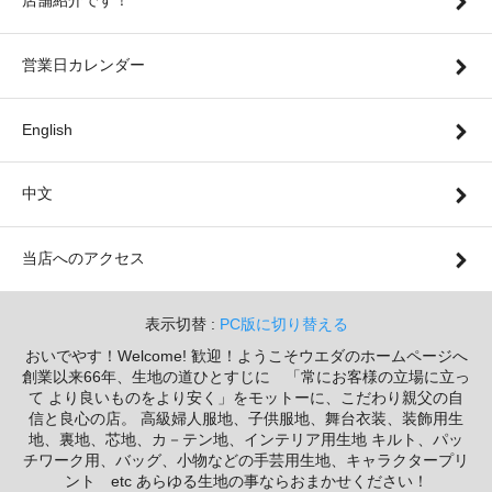
店舗紹介です！
営業日カレンダー
English
中文
当店へのアクセス
表示切替 :
PC版に切り替える
おいでやす！Welcome! 歓迎！ようこそウエダのホームページへ
創業以来66年、生地の道ひとすじに 「常にお客様の立場に立っ
て より良いものをより安く」をモットーに、こだわり親父の自
信と良心の店。 高級婦人服地、子供服地、舞台衣装、装飾用生
地、裏地、芯地、カ－テン地、インテリア用生地 キルト、パッ
チワーク用、バッグ、小物などの手芸用生地、キャラクタープリ
ント etc あらゆる生地の事ならおまかせください！