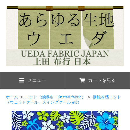
メニュー
カートを見る
ホーム
>
ニット（鍼織布 Knitted fabric）
>
接触冷感ニット
（ウェットクール、スイングクール etc）