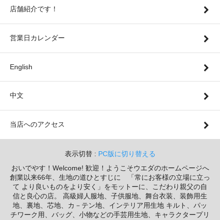
店舗紹介です！
営業日カレンダー
English
中文
当店へのアクセス
表示切替 :
PC版に切り替える
おいでやす！Welcome! 歓迎！ようこそウエダのホームページへ
創業以来66年、生地の道ひとすじに 「常にお客様の立場に立っ
て より良いものをより安く」をモットーに、こだわり親父の自
信と良心の店。 高級婦人服地、子供服地、舞台衣装、装飾用生
地、裏地、芯地、カ－テン地、インテリア用生地 キルト、パッ
チワーク用、バッグ、小物などの手芸用生地、キャラクタープリ