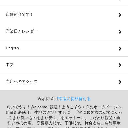
店舗紹介です！
営業日カレンダー
English
中文
当店へのアクセス
表示切替 :
PC版に切り替える
おいでやす！Welcome! 歓迎！ようこそウエダのホームページへ
創業以来66年、生地の道ひとすじに 「常にお客様の立場に立っ
て より良いものをより安く」をモットーに、こだわり親父の自
信と良心の店。 高級婦人服地、子供服地、舞台衣装、装飾用生