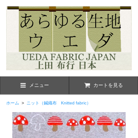
メニュー
カートを見る
ホーム
>
ニット（鍼織布 Knitted fabric）