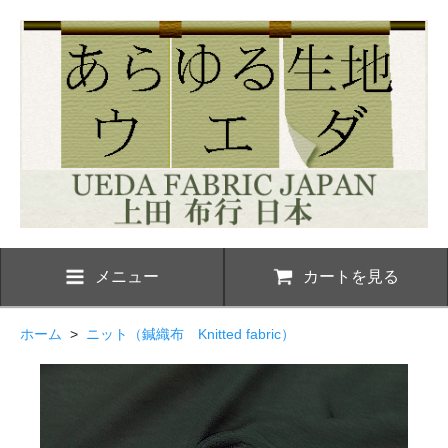
メニュー
カートを見る
ホーム
>
ニット（鍼織布 Knitted fabric）