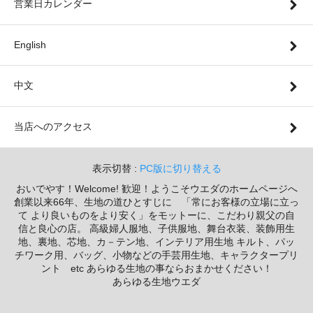
営業日カレンダー
English
中文
当店へのアクセス
表示切替 :
PC版に切り替える
おいでやす！Welcome! 歓迎！ようこそウエダのホームページへ
創業以来66年、生地の道ひとすじに 「常にお客様の立場に立っ
て より良いものをより安く」をモットーに、こだわり親父の自
信と良心の店。 高級婦人服地、子供服地、舞台衣装、装飾用生
地、裏地、芯地、カ－テン地、インテリア用生地 キルト、パッ
チワーク用、バッグ、小物などの手芸用生地、キャラクタープリ
ント etc あらゆる生地の事ならおまかせください！
あらゆる生地ウエダ