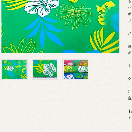
も
バ
ポ
サ
メ
綿
ポ
１
ク
注
合
下
す