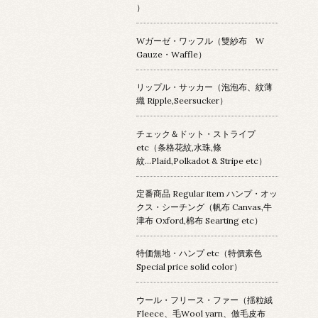
）
Wガーゼ・ワッフル（雙紗布 W
Gauze・Waffle）
リップル・サッカー（泡泡布、紋薄
織 Ripple,Seersucker）
チェック＆ドット・ストライプ
etc（条格花紋,水珠,條
紋...Plaid,Polkadot & Stripe etc）
定番商品 Regular item ハンプ・オッ
クス・シーチング（帆布 Canvas,牛
津布 Oxford,棉布 Searting etc）
特価無地・ハンプ etc（特價素色
Special price solid color）
ウール・フリース・ファー（揺粒絨
Fleece、毛Wool yarn、倣毛皮布