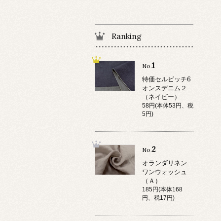
Ranking
1
No.
特価セルビッチ6
オンスデニム２
（ネイビー）
58円(本体53円、税
5円)
2
No.
オランダリネン
ワンウォッシュ
（Ａ）
185円(本体168
円、税17円)