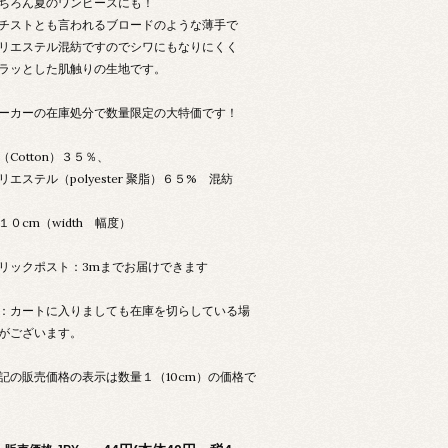
ちろん夏のワンピースにも！
チストとも言われるブロードのような薄手で
リエステル混紡ですのでシワにもなりにくく
ラッとした肌触りの生地です。
ーカーの在庫処分で数量限定の大特価です！
（Cotton）３５％、
リエステル（polyester 聚脂）６５% 混紡
１０cm（width 幅度）
リックポスト：3mまでお届けできます
：カートに入りましても在庫を切らしている場
がございます。
記の販売価格の表示は数量１（10cm）の価格で