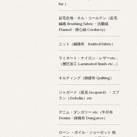
fur ）
起毛生地・ネル・コールテン（起毛
鍼織 Brushing fabric・法蘭絨
Flannel・燈心絨 Corduroy）
ニット（鍼織布 Knitted fabric）
ラミネート・ナイロン・レザーetc…
（層圧加工 Laminated finish etc…）
キルティング（納縫布 Quilting）
ジャガード（提花 Jacquard）・ゴブ
ラン（Gobelin）etc
デニム・ダンガリー etc（牛仔布
Denim・緯織布 Dungaree）
ローン ・ボイル・ジョーゼット 他