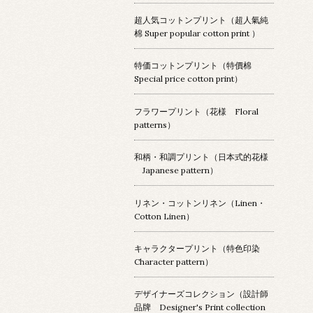
超人気コットンプリント（超人氣純
棉 Super popular cotton print ）
特価コットンプリント（特價棉
Special price cotton print）
フラワープリント（花様 Floral
patterns）
和柄・和調プリント（日本式的花様
Japanese pattern）
リネン・コットンリネン（Linen・
Cotton Linen）
キャラクタープリント（特色印染
Character pattern）
デザイナーズコレクション（設計師
品牌 Designer's Print collection