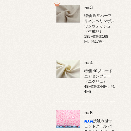
3
No.
特価 近江ハーフ
リネンヘリンボン
ワンウォッシュ
（生成り）
185円(本体168
円、税17円)
4
No.
特価 40ブロード
エアタンブラー
（エクリュ）
48円(本体44円、税
4円)
5
No.
接触冷感ウ
ェットクール パ