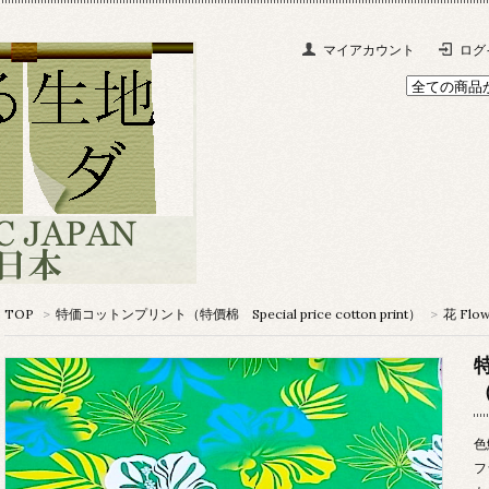
マイアカウント
ログ
TOP
>
特価コットンプリント（特價棉 Special price cotton print）
>
花 Flow
色
フ