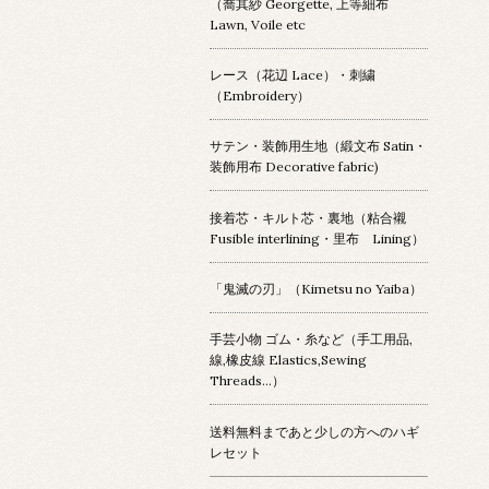
（喬其紗 Georgette, 上等細布
Lawn, Voile etc
レース（花辺 Lace）・刺繍
（Embroidery）
サテン・装飾用生地（緞文布 Satin・
装飾用布 Decorative fabric)
接着芯・キルト芯・裏地（粘合襯
Fusible interlining・里布 Lining）
「鬼滅の刃」（Kimetsu no Yaiba）
手芸小物 ゴム・糸など（手工用品,
線,橡皮線 Elastics,Sewing
Threads...）
送料無料まであと少しの方へのハギ
レセット