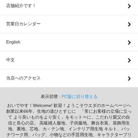
店舗紹介です！
営業日カレンダー
English
中文
当店へのアクセス
表示切替 :
PC版に切り替える
おいでやす！Welcome! 歓迎！ようこそウエダのホームページへ
創業以来66年、生地の道ひとすじに 「常にお客様の立場に立っ
て より良いものをより安く」をモットーに、こだわり親父の自
信と良心の店。 高級婦人服地、子供服地、舞台衣装、装飾用生
地、裏地、芯地、カ－テン地、インテリア用生地 キルト、パッ
チワーク用、バッグ、小物などの手芸用生地、キャラクタープリ