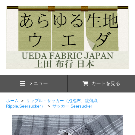
メニュー
カートを見る
ホーム
>
リップル・サッカー（泡泡布、紋薄織
Ripple,Seersucker）
>
サッカー Seersucker