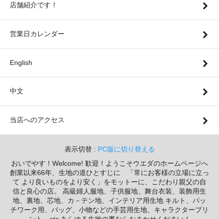
店舗紹介です！
営業日カレンダー
English
中文
当店へのアクセス
表示切替 :
PC版に切り替える
おいでやす！Welcome! 歓迎！ようこそウエダのホームページへ
創業以来66年、生地の道ひとすじに 「常にお客様の立場に立っ
て より良いものをより安く」をモットーに、こだわり親父の自
信と良心の店。 高級婦人服地、子供服地、舞台衣装、装飾用生
地、裏地、芯地、カ－テン地、インテリア用生地 キルト、パッ
チワーク用、バッグ、小物などの手芸用生地、キャラクタープリ