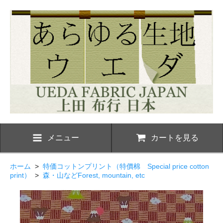
メニュー
カートを見る
ホーム
>
特価コットンプリント（特價棉 Special price cotton
print）
>
森・山などForest, mountain, etc