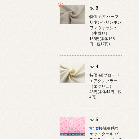
3
No.
特価 近江ハーフ
リネンヘリンボン
ワンウォッシュ
（生成り）
185円(本体168
円、税17円)
4
No.
特価 40ブロード
エアタンブラー
（エクリュ）
48円(本体44円、税
4円)
5
No.
接触冷感ウ
ェットクール パ