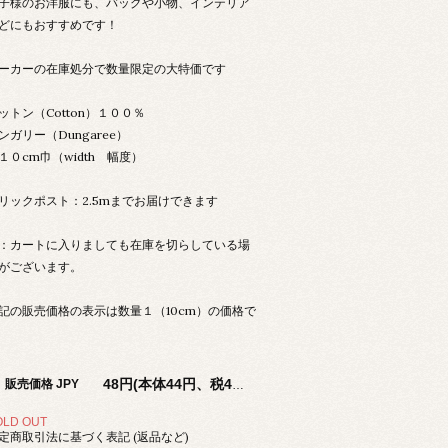
子様のお洋服にも、バッグや小物、インテリア
どにもおすすめです！
ーカーの在庫処分で数量限定の大特価です
ットン（Cotton）１００％
ンガリー（Dungaree）
１０cm巾（width 幅度）
リックポスト：2.5mまでお届けできます
：カートに入りましても在庫を切らしている場
がございます。
記の販売価格の表示は数量１（10cm）の価格で
販売価格 JPY
48円(本体44円、税4円)
OLD OUT
定商取引法に基づく表記 (返品など)