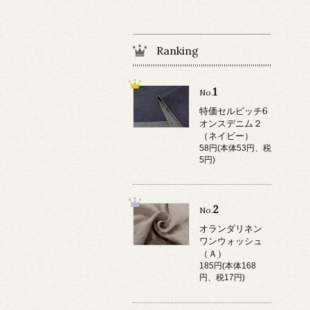
Ranking
1
No.
特価セルビッチ6
オンスデニム２
（ネイビー）
58円(本体53円、税
5円)
2
No.
オランダリネン
ワンウォッシュ
（Ａ）
185円(本体168
円、税17円)