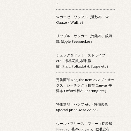
）
Wガーゼ・ワッフル（雙紗布 W
Gauze・Waffle）
リップル・サッカー（泡泡布、紋薄
織 Ripple,Seersucker）
チェック＆ドット・ストライプ
etc（条格花紋,水珠,條
紋...Plaid,Polkadot & Stripe etc）
定番商品 Regular item ハンプ・オッ
クス・シーチング（帆布 Canvas,牛
津布 Oxford,棉布 Searting etc）
特価無地・ハンプ etc（特價素色
Special price solid color）
ウール・フリース・ファー（揺粒絨
Fleece、毛Wool yarn、倣毛皮布