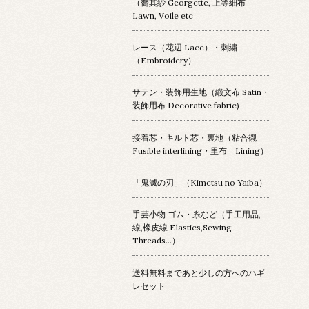
（喬其紗 Georgette, 上等細布
Lawn, Voile etc
レース（花辺 Lace）・刺繍
（Embroidery）
サテン・装飾用生地（緞文布 Satin・
装飾用布 Decorative fabric)
接着芯・キルト芯・裏地（粘合襯
Fusible interlining・里布 Lining）
「鬼滅の刃」（Kimetsu no Yaiba）
手芸小物 ゴム・糸など（手工用品,
線,橡皮線 Elastics,Sewing
Threads...）
送料無料まであと少しの方へのハギ
レセット