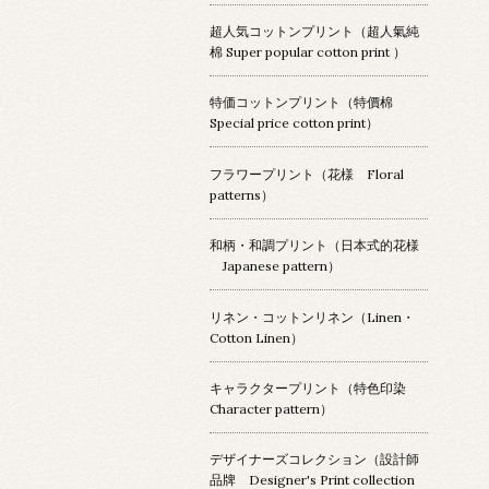
超人気コットンプリント（超人氣純
棉 Super popular cotton print ）
特価コットンプリント（特價棉
Special price cotton print）
フラワープリント（花様 Floral
patterns）
和柄・和調プリント（日本式的花様
Japanese pattern）
リネン・コットンリネン（Linen・
Cotton Linen）
キャラクタープリント（特色印染
Character pattern）
デザイナーズコレクション（設計師
品牌 Designer's Print collection