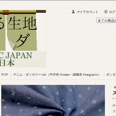
マイアカウント
ログ
TOP
>
デニム・ダンガリー etc（牛仔布 Denim・緯織布 Dungaree）
>
ダンガリ
小
コ