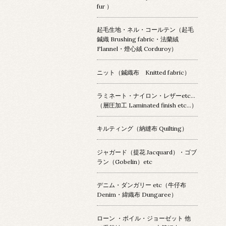
fur ）
起毛生地・ネル・コールテン（起毛
鍼織 Brushing fabric・法蘭絨
Flannel・燈心絨 Corduroy）
ニット（鍼織布 Knitted fabric）
ラミネート・ナイロン・レザーetc…
（層圧加工 Laminated finish etc…）
キルティング（納縫布 Quilting）
ジャガード（提花 Jacquard）・ゴブ
ラン（Gobelin）etc
デニム・ダンガリー etc（牛仔布
Denim・緯織布 Dungaree）
ローン ・ボイル・ジョーゼット 他