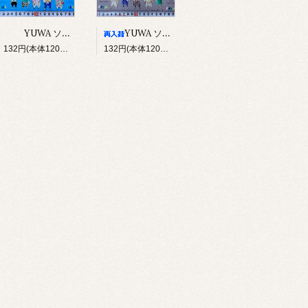
YUWA ソバカスキッズ Rough sketch（ブルー）
YUWA ソバカスキッズ Rough sketch（グレー）
132円(本体120円、税12円)
132円(本体120円、税12円)