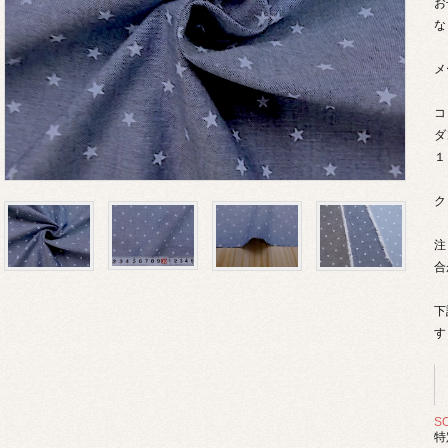
お
な
メ
コ
ダ
１
ク
注
合
下
す
S
特