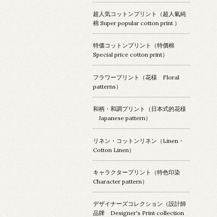
超人気コットンプリント（超人氣純
棉 Super popular cotton print ）
特価コットンプリント（特價棉
Special price cotton print）
フラワープリント（花様 Floral
patterns）
和柄・和調プリント（日本式的花様
Japanese pattern）
リネン・コットンリネン（Linen・
Cotton Linen）
キャラクタープリント（特色印染
Character pattern）
デザイナーズコレクション（設計師
品牌 Designer's Print collection