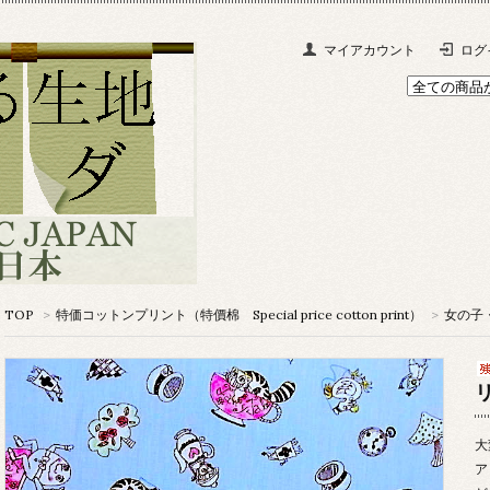
マイアカウント
ログ
TOP
>
特価コットンプリント（特價棉 Special price cotton print）
>
女の子・人
大
ア