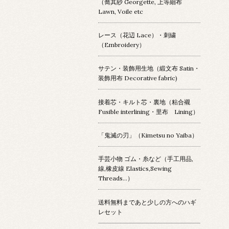
（喬其紗 Georgette, 上等細布
Lawn, Voile etc
レース（花辺 Lace）・刺繍
（Embroidery）
サテン・装飾用生地（緞文布 Satin・
装飾用布 Decorative fabric)
接着芯・キルト芯・裏地（粘合襯
Fusible interlining・里布 Lining）
「鬼滅の刃」（Kimetsu no Yaiba）
手芸小物 ゴム・糸など（手工用品,
線,橡皮線 Elastics,Sewing
Threads...）
送料無料まであと少しの方へのハギ
レセット