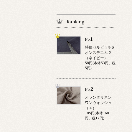
Ranking
1
No.
特価セルビッチ6
オンスデニム２
（ネイビー）
58円(本体53円、税
5円)
2
No.
オランダリネン
ワンウォッシュ
（Ａ）
185円(本体168
円、税17円)