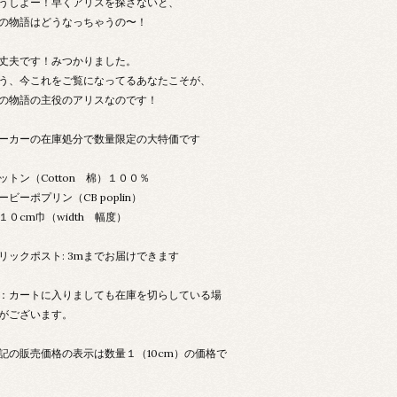
うしよー！早くアリスを探さないと、
の物語はどうなっちゃうの〜！
丈夫です！みつかりました。
う、今これをご覧になってるあなたこそが、
の物語の主役のアリスなのです！
ーカーの在庫処分で数量限定の大特価です
ットン（Cotton 棉）１００％
ービーポプリン（CB poplin）
１０cm巾（width 幅度）
リックポスト: 3mまでお届けできます
：カートに入りましても在庫を切らしている場
がございます。
記の販売価格の表示は数量１（10cm）の価格で