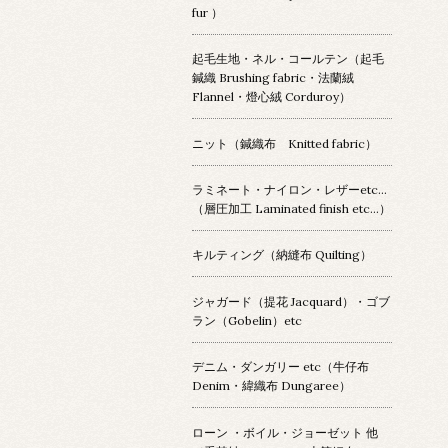
fur ）
起毛生地・ネル・コールテン（起毛
鍼織 Brushing fabric・法蘭絨
Flannel・燈心絨 Corduroy）
ニット（鍼織布 Knitted fabric）
ラミネート・ナイロン・レザーetc…
（層圧加工 Laminated finish etc…）
キルティング（納縫布 Quilting）
ジャガード（提花 Jacquard）・ゴブ
ラン（Gobelin）etc
デニム・ダンガリー etc（牛仔布
Denim・緯織布 Dungaree）
ローン ・ボイル・ジョーゼット 他