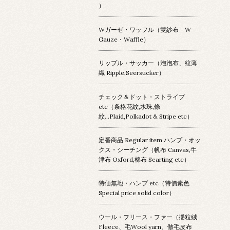
）
Wガーゼ・ワッフル（雙紗布 W
Gauze・Waffle）
リップル・サッカー（泡泡布、紋薄
織 Ripple,Seersucker）
チェック＆ドット・ストライプ
etc（条格花紋,水珠,條
紋...Plaid,Polkadot & Stripe etc）
定番商品 Regular item ハンプ・オッ
クス・シーチング（帆布 Canvas,牛
津布 Oxford,棉布 Searting etc）
特価無地・ハンプ etc（特價素色
Special price solid color）
ウール・フリース・ファー（揺粒絨
Fleece、毛Wool yarn、倣毛皮布