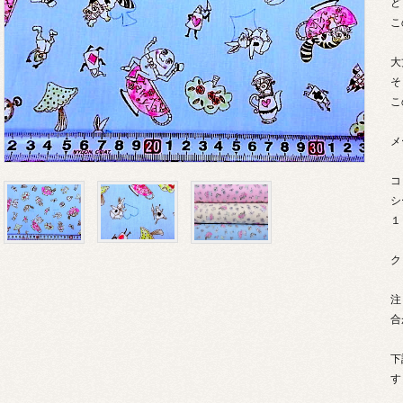
ど
こ
大
そ
こ
メ
コ
シ
１
ク
注
合
下
す