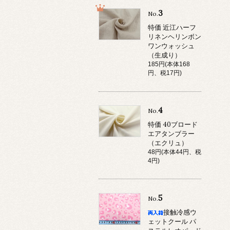
3
No.
特価 近江ハーフ
リネンヘリンボン
ワンウォッシュ
（生成り）
185円(本体168
円、税17円)
4
No.
特価 40ブロード
エアタンブラー
（エクリュ）
48円(本体44円、税
4円)
5
No.
接触冷感ウ
ェットクール パ