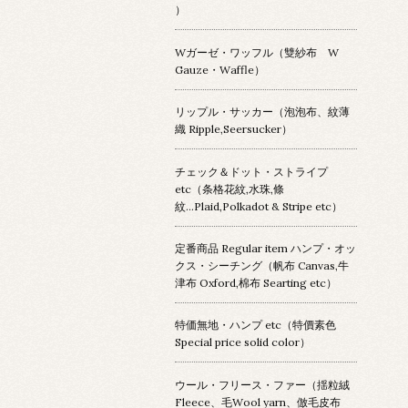
）
Wガーゼ・ワッフル（雙紗布 W
Gauze・Waffle）
リップル・サッカー（泡泡布、紋薄
織 Ripple,Seersucker）
チェック＆ドット・ストライプ
etc（条格花紋,水珠,條
紋...Plaid,Polkadot & Stripe etc）
定番商品 Regular item ハンプ・オッ
クス・シーチング（帆布 Canvas,牛
津布 Oxford,棉布 Searting etc）
特価無地・ハンプ etc（特價素色
Special price solid color）
ウール・フリース・ファー（揺粒絨
Fleece、毛Wool yarn、倣毛皮布