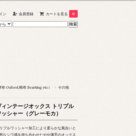
イン
会員登録
カートを見る
0
xford,棉布 Searting etc）
>
その他
ヴィンテージオックス トリプル
ワッシャー（グレーモカ）
リプルワッシャー加工により柔らかな風合いと
然なシワ感を持ち合わせたやや薄手のオックス