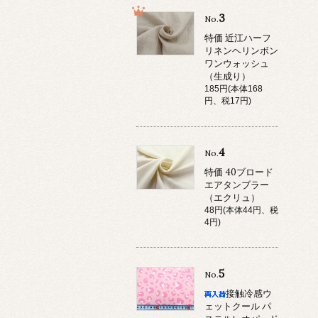
3
No.
特価 近江ハーフ
リネンヘリンボン
ワンウォッシュ
（生成り）
185円(本体168
円、税17円)
4
No.
特価 40ブロード
エアタンブラー
（エクリュ）
48円(本体44円、税
4円)
5
No.
接触冷感ウ
ェットクール パ