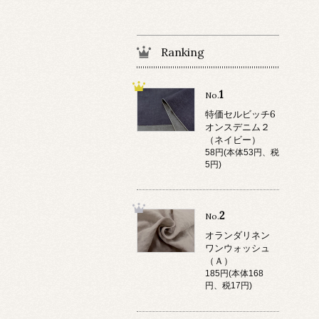
Ranking
1
No.
特価セルビッチ6
オンスデニム２
（ネイビー）
58円(本体53円、税
5円)
2
No.
オランダリネン
ワンウォッシュ
（Ａ）
185円(本体168
円、税17円)