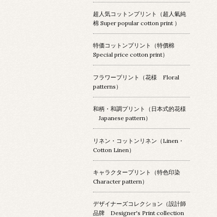
超人気コットンプリント（超人氣純
棉 Super popular cotton print ）
特価コットンプリント（特價棉
Special price cotton print）
フラワープリント（花様 Floral
patterns）
和柄・和調プリント（日本式的花様
Japanese pattern）
リネン・コットンリネン（Linen・
Cotton Linen）
キャラクタープリント（特色印染
Character pattern）
デザイナーズコレクション（設計師
品牌 Designer's Print collection