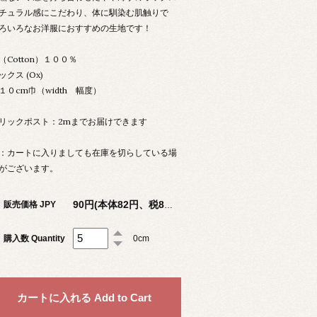
チュラル感にこだわり、体に馴染む肌触りで
ろいろなお洋服におすすめの生地です！
（Cotton）１００％
ックス (Ox)
１０cm巾（width 幅度）
リックポスト：2mまでお届けできます
：カートに入りましても在庫を切らしている場
がございます。
販売価格 JPY
90円(本体82円、税8円)
購入数 Quantity
0cm