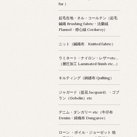
fur ）
起毛生地・ネル・コールテン（起毛
鍼織 Brushing fabric・法蘭絨
Flannel・燈心絨 Corduroy）
ニット（鍼織布 Knitted fabric）
ラミネート・ナイロン・レザーetc…
（層圧加工 Laminated finish etc…）
キルティング（納縫布 Quilting）
ジャガード（提花 Jacquard）・ゴブ
ラン（Gobelin）etc
デニム・ダンガリー etc（牛仔布
Denim・緯織布 Dungaree）
ローン ・ボイル・ジョーゼット 他