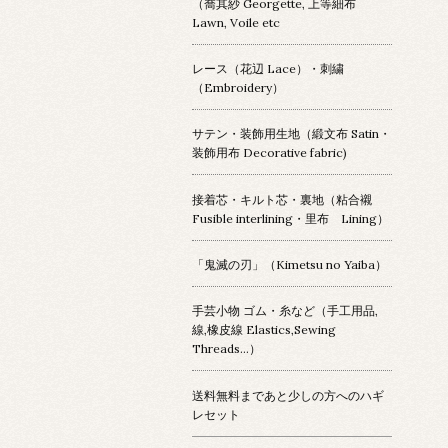
（喬其紗 Georgette, 上等細布
Lawn, Voile etc
レース（花辺 Lace）・刺繍
（Embroidery）
サテン・装飾用生地（緞文布 Satin・
装飾用布 Decorative fabric)
接着芯・キルト芯・裏地（粘合襯
Fusible interlining・里布 Lining）
「鬼滅の刃」（Kimetsu no Yaiba）
手芸小物 ゴム・糸など（手工用品,
線,橡皮線 Elastics,Sewing
Threads...）
送料無料まであと少しの方へのハギ
レセット