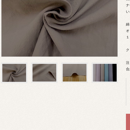
ナ
い
綿
オ
１
ク
注
合